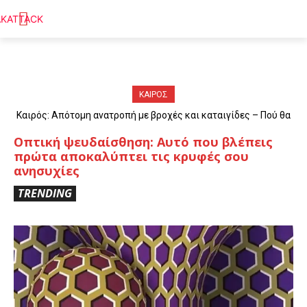
ΚΑΙΡΟΣ
Καιρός: Απότομη ανατροπή με βροχές και καταιγίδες – Πού θα
«χτυπήσουν» τα φαινόμενα
Οπτική ψευδαίσθηση: Αυτό που βλέπεις
πρώτα αποκαλύπτει τις κρυφές σου
ανησυχίες
TRENDING