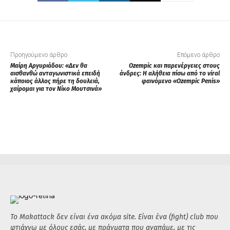
Προηγούμενο άρθρο
Επόμενο άρθρο
Μαίρη Αργυριάδου: «Δεν θα
Ozempic και παρενέργειες στους
αισθανθώ ανταγωνιστικά επειδή
άνδρες: Η αλήθεια πίσω από το viral
κάποιος άλλος πήρε τη δουλειά,
φαινόμενο «Ozempic Penis»
χαίρομαι για τον Νίκο Μουτσινά»
Το Makattack δεν είναι ένα ακόμα site. Είναι ένα (fight) club που
φτιάχνω με όλους εσάς, με πράγματα που αγαπάμε, με τις