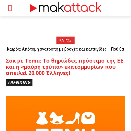
ΚΑΙΡΟΣ
Καιρός: Απότομη ανατροπή με βροχές και καταιγίδες – Πού θα
«χτυπήσουν» τα φαινόμενα
Σοκ με Temu: Το θηριώδες πρόστιμο της ΕΕ
και η «μαύρη τρύπα» εκατομμυρίων που
απειλεί 20.000 Έλληνες!
TRENDING