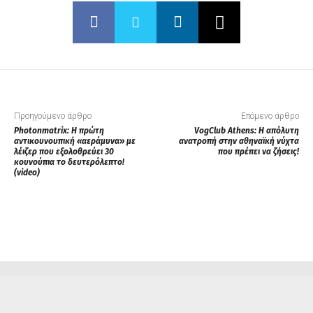
Προηγούμενο άρθρο
Επόμενο άρθρο
Photonmatrix: Η πρώτη
VogClub Athens: Η απόλυτη
αντικουνουπική «αεράμυνα» με
ανατροπή στην αθηναϊκή νύχτα
λέιζερ που εξολοθρεύει 30
που πρέπει να ζήσεις!
κουνούπια το δευτερόλεπτο!
(video)