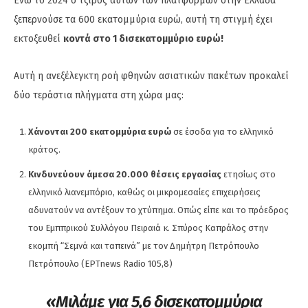
Ενώ το 2024 ο τζίρος αυτών των πλατφορμών στην Ελλάδα
ξεπερνούσε τα 600 εκατομμύρια ευρώ, αυτή τη στιγμή έχει
εκτοξευθεί
κοντά στο 1 δισεκατομμύριο ευρώ!
Αυτή η ανεξέλεγκτη ροή φθηνών ασιατικών πακέτων προκαλεί
δύο τεράστια πλήγματα στη χώρα μας:
Χάνονται 200 εκατομμύρια ευρώ
σε έσοδα για το ελληνικό
κράτος.
Κινδυνεύουν άμεσα 20.000 θέσεις εργασίας
ετησίως στο
ελληνικό λιανεμπόριο, καθώς οι μικρομεσαίες επιχειρήσεις
αδυνατούν να αντέξουν το χτύπημα. Oπώς είπε και το πρόεδρος
του Εμππρικού Συλλόγου Πειραιά κ. Σπύρος Καπράλος στην
εκομπή “Σεμνά και ταπεινά” με τον Δημήτρη Πετρόπουλο
Πετρόπουλο (ΕΡΤnews Radio 105,8)
«Μιλάμε για 5,6 δισεκατομμύρια