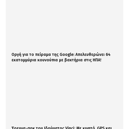
Οργή για το πείραμα της Google: Απελευθερώνει 64
εκατομμύρια κουνούπια με βακτήρια στις ΗΠΑ!
Έρευνα-σοκ του Ιδρύματος Vinci: Με κινητό, GPS και