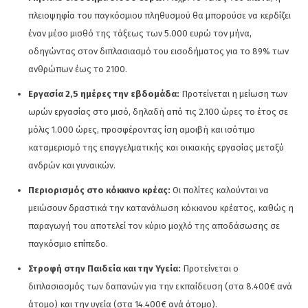
πλειοψηφία του παγκόσμιου πληθυσμού θα μπορούσε να κερδίζει
έναν μέσο μισθό της τάξεως των 5.000 ευρώ τον μήνα,
οδηγώντας στον διπλασιασμό του εισοδήματος για το 89% των
ανθρώπων έως το 2100.
Εργασία 2,5 ημέρες την εβδομάδα:
Προτείνεται η μείωση των
ωρών εργασίας στο μισό, δηλαδή από τις 2.100 ώρες το έτος σε
μόλις 1.000 ώρες, προσφέροντας ίση αμοιβή και ισότιμο
καταμερισμό της επαγγελματικής και οικιακής εργασίας μεταξύ
ανδρών και γυναικών.
Περιορισμός στο κόκκινο κρέας:
Οι πολίτες καλούνται να
μειώσουν δραστικά την κατανάλωση κόκκινου κρέατος, καθώς η
παραγωγή του αποτελεί τον κύριο μοχλό της αποδάσωσης σε
παγκόσμιο επίπεδο.
Στροφή στην Παιδεία και την Υγεία:
Προτείνεται ο
διπλασιασμός των δαπανών για την εκπαίδευση (στα 8.400€ ανά
άτομο) και την υγεία (στα 14.400€ ανά άτομο).