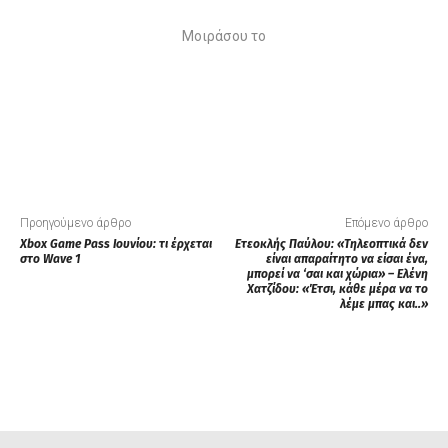
Μοιράσου το
Προηγούμενο άρθρο
Επόμενο άρθρο
Xbox Game Pass Ιουνίου: τι έρχεται
Ετεοκλής Παύλου: «Τηλεοπτικά δεν
στο Wave 1
είναι απαραίτητο να είσαι ένα,
μπορεί να ‘σαι και χώρια» – Ελένη
Χατζίδου: «Έτσι, κάθε μέρα να το
λέμε μπας και..»