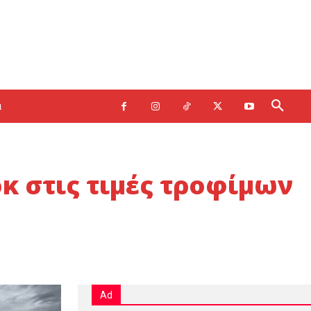
α
οκ στις τιμές τροφίμων
Ad