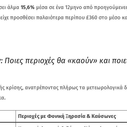
ώσει άλμα
15,6%
μέσα σε ένα 12μηνο από προηγούμενε
 είχε προσθέσει παλαιότερα περίπου £360 στο μέσο κ
 Ποιες περιοχές θα «καούν» και ποιε
ικής κρίσης, ανατρέποντας πλήρως τα μετεωρολογικά 
κα.
Περιοχές με Φονική Ξηρασία & Καύσωνες