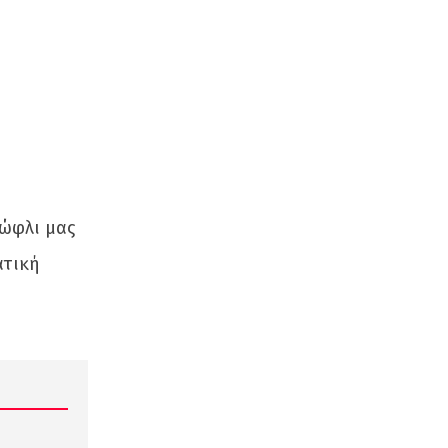
τώφλι μας
ατική