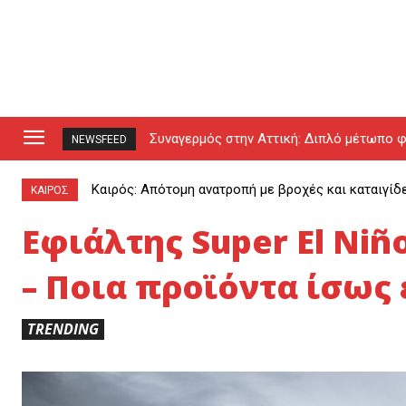
Συναγερμός στην Αττική: Διπλό μέτωπο φ
NEWSFEED
drones (video)
Καιρός: Απότομη ανατροπή με βροχές και καταιγίδ
ΚΑΙΡΟΣ
Εφιάλτης Super El Niñ
– Ποια προϊόντα ίσως
TRENDING