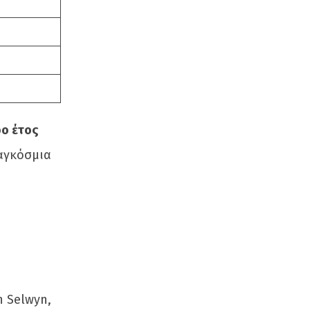
ρο έτος
παγκόσμια
n Selwyn,