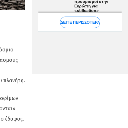
κόσμιο
ιασμούς
υ πλανήτη.
τροφίμων
ύονται»
ιο έδαφος.