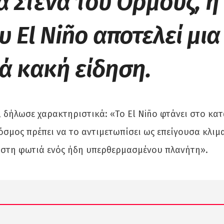
 Στενά του Ορμούζ, η
 El Niño αποτελεί μια
κά κακή είδηση.
, δήλωσε χαρακτηριστικά: «Το El Niño φτάνει στο κα
όσμος πρέπει να το αντιμετωπίσει ως επείγουσα κλιμ
ι στη φωτιά ενός ήδη υπερθερμασμένου πλανήτη».