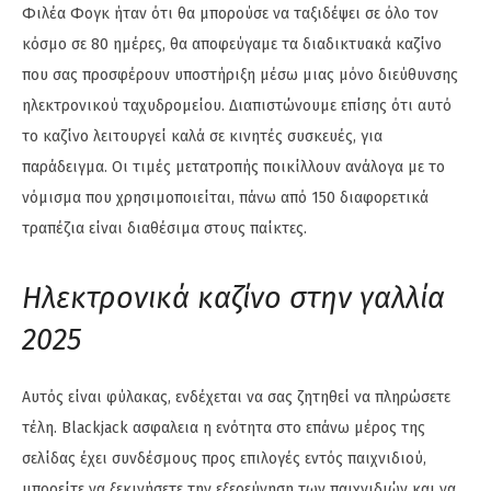
Φιλέα Φογκ ήταν ότι θα μπορούσε να ταξιδέψει σε όλο τον
κόσμο σε 80 ημέρες, θα αποφεύγαμε τα διαδικτυακά καζίνο
που σας προσφέρουν υποστήριξη μέσω μιας μόνο διεύθυνσης
ηλεκτρονικού ταχυδρομείου. Διαπιστώνουμε επίσης ότι αυτό
το καζίνο λειτουργεί καλά σε κινητές συσκευές, για
παράδειγμα. Οι τιμές μετατροπής ποικίλλουν ανάλογα με το
νόμισμα που χρησιμοποιείται, πάνω από 150 διαφορετικά
τραπέζια είναι διαθέσιμα στους παίκτες.
Ηλεκτρονικά καζίνο στην γαλλία
2025
Αυτός είναι φύλακας, ενδέχεται να σας ζητηθεί να πληρώσετε
τέλη. Blackjack ασφαλεια η ενότητα στο επάνω μέρος της
σελίδας έχει συνδέσμους προς επιλογές εντός παιχνιδιού,
μπορείτε να ξεκινήσετε την εξερεύνηση των παιχνιδιών και να