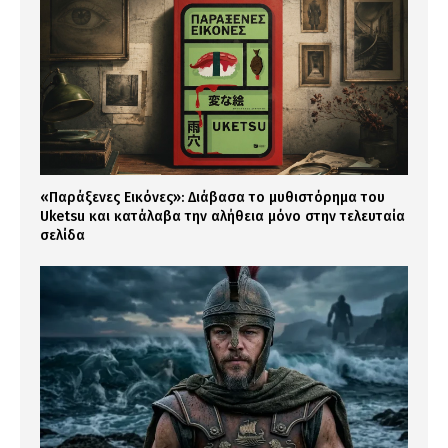
«Παράξενες Εικόνες»: Διάβασα το μυθιστόρημα του
Uketsu και κατάλαβα την αλήθεια μόνο στην τελευταία
σελίδα