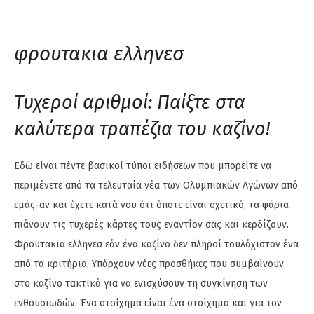
φρουτακια ελληνεσ
Τυχεροί αριθμοί: Παίξτε στα
καλύτερα τραπέζια του καζίνο!
Εδώ είναι πέντε βασικοί τύποι ειδήσεων που μπορείτε να
περιμένετε από τα τελευταία νέα των Ολυμπιακών Αγώνων από
εμάς-αν και έχετε κατά νου ότι όποτε είναι σχετικό, τα ψάρια
πιάνουν τις τυχερές κάρτες τους εναντίον σας και κερδίζουν.
Φρουτακια ελληνεσ εάν ένα καζίνο δεν πληροί τουλάχιστον ένα
από τα κριτήρια, Υπάρχουν νέες προσθήκες που συμβαίνουν
στο καζίνο τακτικά για να ενισχύσουν τη συγκίνηση των
ενθουσιωδών. Ένα στοίχημα είναι ένα στοίχημα και για τον