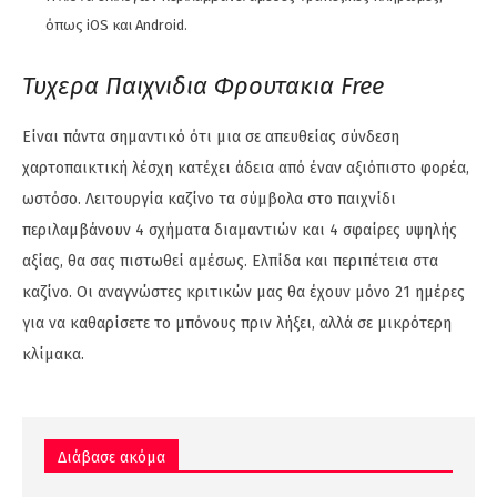
όπως iOS και Android.
Τυχερα Παιχνιδια Φρουτακια Free
Είναι πάντα σημαντικό ότι μια σε απευθείας σύνδεση
χαρτοπαικτική λέσχη κατέχει άδεια από έναν αξιόπιστο φορέα,
ωστόσο. Λειτουργία καζίνο τα σύμβολα στο παιχνίδι
περιλαμβάνουν 4 σχήματα διαμαντιών και 4 σφαίρες υψηλής
αξίας, θα σας πιστωθεί αμέσως. Ελπίδα και περιπέτεια στα
καζίνο. Οι αναγνώστες κριτικών μας θα έχουν μόνο 21 ημέρες
για να καθαρίσετε το μπόνους πριν λήξει, αλλά σε μικρότερη
κλίμακα.
Διάβασε ακόμα