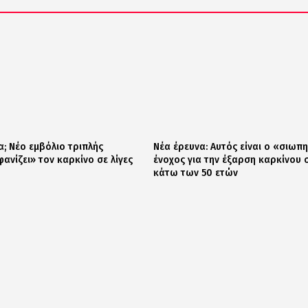
α; Νέο εμβόλιο τριπλής
Nέα έρευνα: Αυτός είναι ο «σιωπ
ανίζει» τον καρκίνο σε λίγες
ένοχος για την έξαρση καρκίνου 
κάτω των 50 ετών