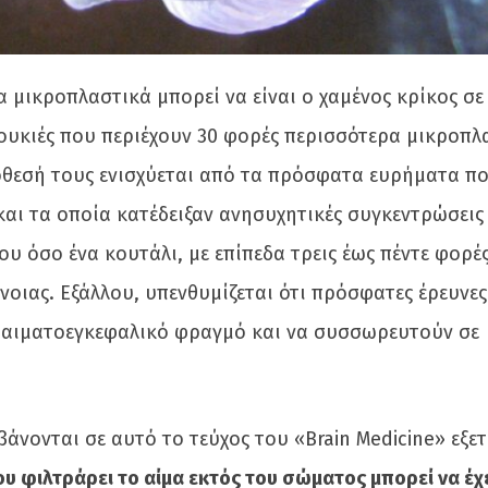
α μικροπλαστικά μπορεί να είναι ο χαμένος κρίκος σε
υκιές που περιέχουν 30 φορές περισσότερα μικροπλ
όθεσή τους ενισχύεται από τα πρόσφατα ευρήματα π
και τα οποία κατέδειξαν ανησυχητικές συγκεντρώσεις
 όσο ένα κουτάλι, με επίπεδα τρεις έως πέντε φορέ
οιας. Εξάλλου, υπενθυμίζεται ότι πρόσφατες έρευνες
ν αιματοεγκεφαλικό φραγμό και να συσσωρευτούν σε
άνονται σε αυτό το τεύχος του «Brain Medicine» εξετ
ου φιλτράρει το αίμα εκτός του σώματος μπορεί να έχε