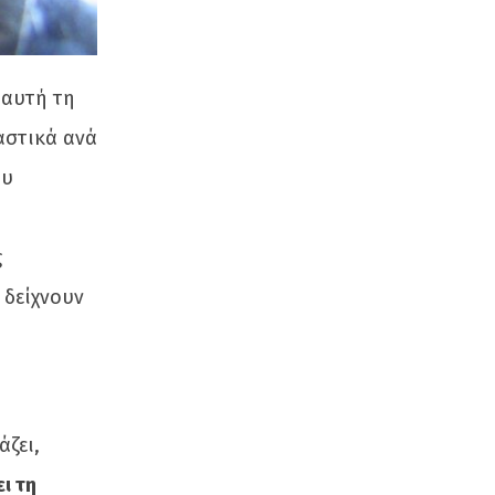
 αυτή τη
αστικά ανά
ου
ς
 δείχνουν
άζει,
ι τη