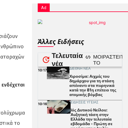
Ad
σιάζουν
Άλλες Ειδήσεις
 ανθρώπινο
διαταραχών
α
ενδέχεται
 πολύχρωμα
στικά το