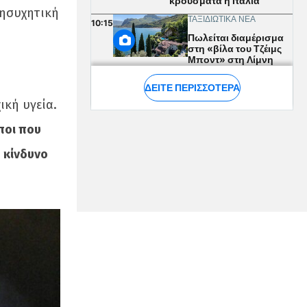
νησυχητική
ική υγεία.
ποι που
 κίνδυνο