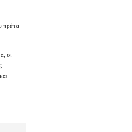
υ πρέπει
α, οι
ς
και