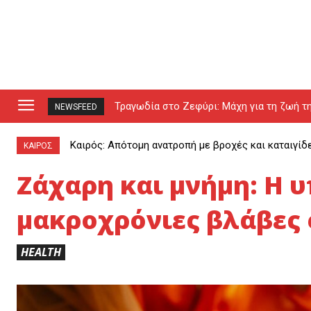
Τραγωδία στο Ζεφύρι: Μάχη για τη ζωή τη
NEWSFEED
Καιρός: Απότομη ανατροπή με βροχές και καταιγίδ
ΚΑΙΡΟΣ
Ζάχαρη και μνήμη: Η 
μακροχρόνιες βλάβες
HEALTH