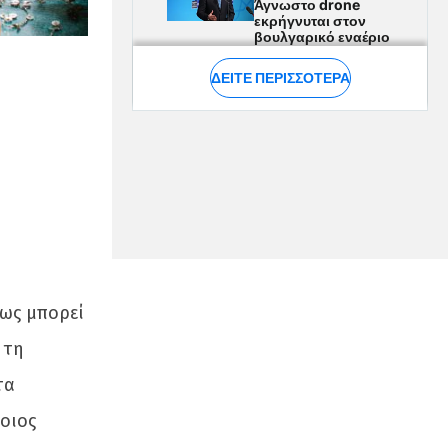
πως μπορεί
 τη
τα
οιος