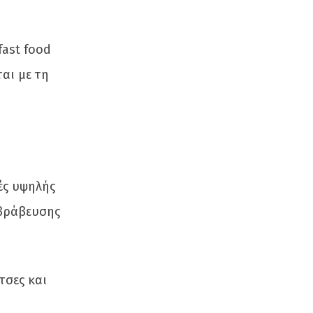
fast food
αι με τη
ές υψηλής
ιβράβευσης
τσες και