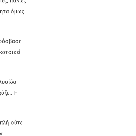
ες, παλιές
τητα όμως
 πρόσβαση
κατοικεί
αλυσίδα
άζει. Η
απλή ούτε
ν