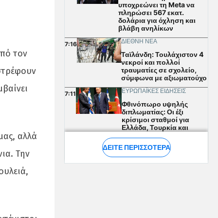
από τον
ιστρέφουν
μβαίνει
μας, αλλά
ια. Την
ουλειά,