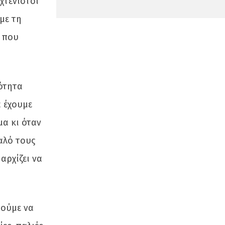
χτένιστοι
με τη
ς που
ότητα
α έχουμε
α κι όταν
αλό τους
αρχίζει να
ρούμε να