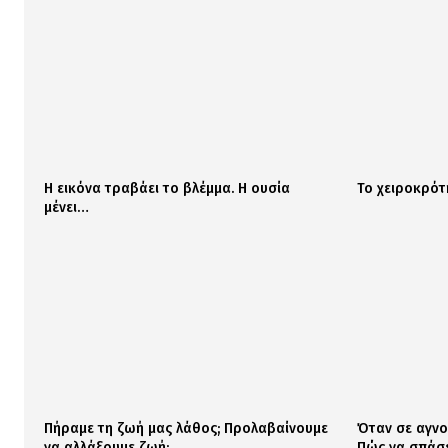
Η εικόνα τραβάει το βλέμμα. Η ουσία
Το χειροκρότ
μένει…
Πήραμε τη ζωή μας λάθος; Προλαβαίνουμε
Όταν σε αγνο
να αλλάξουμε ζωή;
Πώς να σπάσε