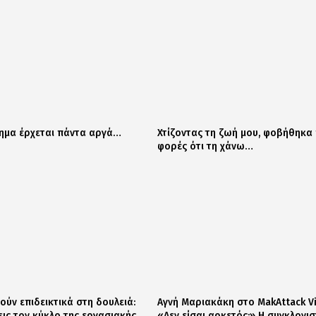
ημα έρχεται πάντα αργά…
Χτίζοντας τη ζωή μου, φοβήθηκα
φορές ότι τη χάνω…
ούν επιδεικτικά στη δουλειά:
Αγνή Μαριακάκη στο MakAttack Vi
ις τον κύκλο της εργασιακής
«Δεν είσαι αρκετός;» Η συγκλονισ