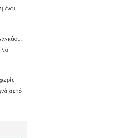
σμένοι
αναγκάσει
 Να
 χωρίς
υχνά αυτό