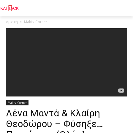
Αρχική
Makis' Corner
Makis' Corner
Λένα Μαντά & Κλαίρη
Θεοδώρου – Φύσηξε…