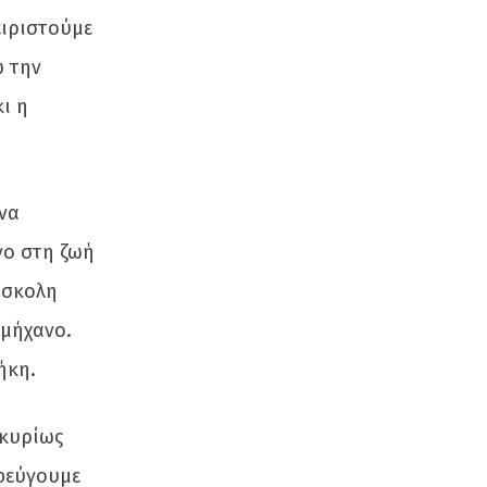
ειριστούμε
ω την
ι η
 να
νο στη ζωή
ύσκολη
αμήχανο.
ήκη.
 κυρίως
 φεύγουμε