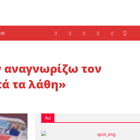
ιά
ν αναγνωρίζω τον
τά τα λάθη»
Ad