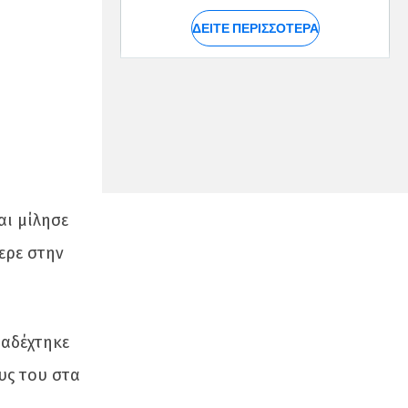
αι μίλησε
ερε στην
ραδέχτηκε
υς του στα