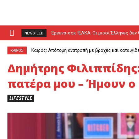
Έρευνα-σοκ ΙΕΛΚΑ: Οι μισοί Έλληνες δεν 
NEWSFEED
Καιρός: Απότομη ανατροπή με βροχές και καταιγίδ
ΚΑΙΡΟΣ
Δημήτρης Φιλιππίδης:
πατέρα μου – Ήμουν ο
LIFESTYLE