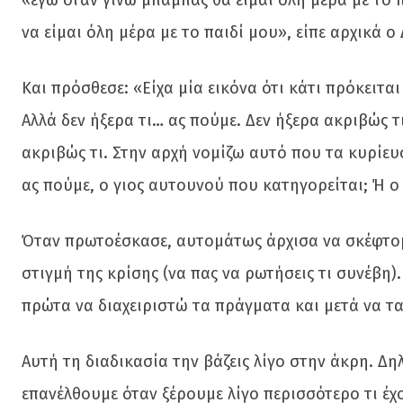
«εγώ όταν γίνω μπαμπάς θα είμαι όλη μέρα με το π
να είμαι όλη μέρα με το παιδί μου», είπε αρχικά 
Και πρόσθεσε: «Είχα μία εικόνα ότι κάτι πρόκειτα
Αλλά δεν ήξερα τι… ας πούμε. Δεν ήξερα ακριβώς τι
ακριβώς τι. Στην αρχή νομίζω αυτό που τα κυρίευ
ας πούμε, ο γιος αυτουνού που κατηγορείται; Ή ο 
Όταν πρωτοέσκασε, αυτομάτως άρχισα να σκέφτομα
στιγμή της κρίσης (να πας να ρωτήσεις τι συνέβη
πρώτα να διαχειριστώ τα πράγματα και μετά να τ
Αυτή τη διαδικασία την βάζεις λίγο στην άκρη. Δ
επανέλθουμε όταν ξέρουμε λίγο περισσότερο τι έ