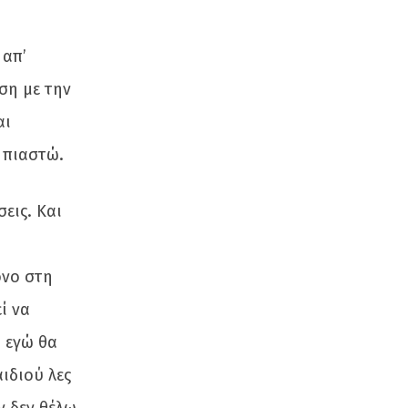
 απ’
ση με την
αι
 πιαστώ.
εις. Και
όνο στη
ί να
ι εγώ θα
αιδιού λες