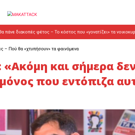
θα πάνε διακοπές φέτος – Το κόστος που «γονατίζει» τα νοικοκυρ
ες – Πού θα «χτυπήσουν» τα φαινόμενα
 «Ακόμη και σήμερα δε
 μόνος που εντόπιζα αυ