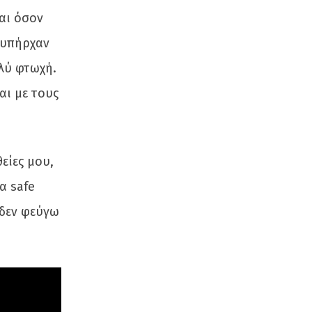
αι όσον
 υπήρχαν
λύ φτωχή.
αι με τους
είες μου,
α safe
 δεν φεύγω