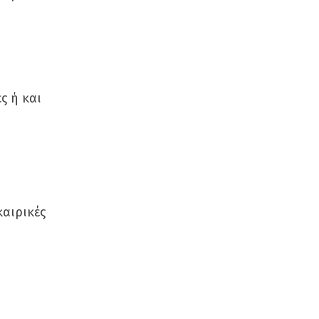
ς ή και
καιρικές