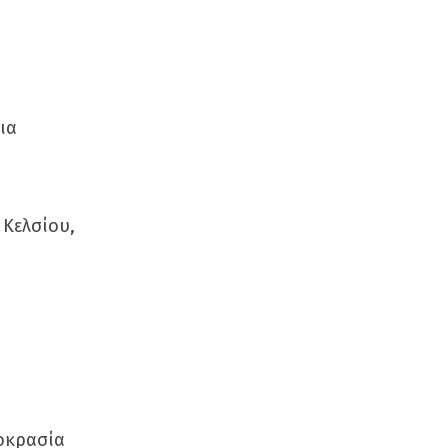
ια
 Κελσίου,
μοκρασία