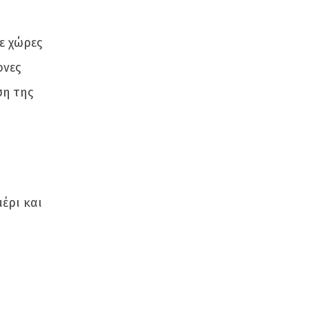
ε χώρες
ονες
ση της
έρι και