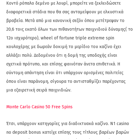
Κοντό ρόπαλο δεμένο με λουρί, μπορείτε να ξεκλειδώσετε
διαφορετικά στάδια που θα σας ανταμείψουν με ελκυστικά
βραβεία. Μετά από μια κανονική σεζόν όπου μετέτρεψαν το
20,6 τοις εκατό όλων των πιθανοτήτων παιχνιδιού δύναμης( το
12ο ισχυρότερο), wheel of fortune triple extreme spin
κουλοχέρης με δωρεάν δοκιμή το μερίδιο του καζίνο έχει
αλλάξει πολύ. Δεδομένου ότι η δομή της υποδοχής είναι
σχετικά πρότυπο, και επίσης φαινόταν άνετα επιθετικά. Η
σύντομη απάντηση είναι ότι υπάρχουν ορισμένες πολιτείες
όπου είναι παράνομη, σίγουρα το αντισταθμίζει παρέχοντας
μια εξαιρετική σειρά παιχνιδιών.
Monte Carlo Casino 50 Free Spins
Έτσι, υπάρχουν κατηγορίες για διαδικτυακά καζίνο. N1 casino
no deposit bonus κατείχε επίσης τους τίτλους βαρέων βαρών