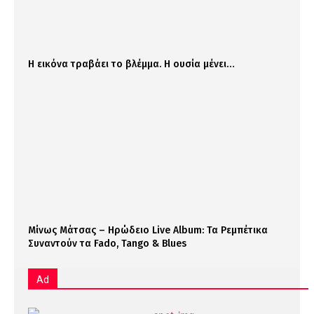
Η εικόνα τραβάει το βλέμμα. Η ουσία μένει…
Μίνως Μάτσας – Ηρώδειο Live Album: Τα Ρεμπέτικα
Συναντούν τα Fado, Tango & Blues
Ad