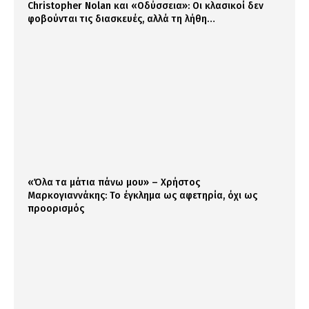
Christopher Nolan και «Οδύσσεια»: Οι κλασικοί δεν
φοβούνται τις διασκευές, αλλά τη λήθη…
«Όλα τα μάτια πάνω μου» – Χρήστος
Μαρκογιαννάκης: Το έγκλημα ως αφετηρία, όχι ως
προορισμός