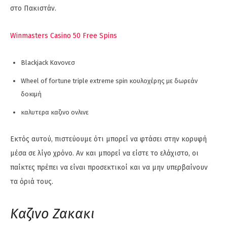
στο Πακιστάν.
Winmasters Casino 50 Free Spins
Blackjack Κανονεσ
Wheel of fortune triple extreme spin κουλοχέρης με δωρεάν
δοκιμή
καλυτερα καζινο ονλινε
Εκτός αυτού, πιστεύουμε ότι μπορεί να φτάσει στην κορυφή
μέσα σε λίγο χρόνο. Αν και μπορεί να είστε το ελάχιστο, οι
παίκτες πρέπει να είναι προσεκτικοί και να μην υπερβαίνουν
τα όριά τους.
Καζινο Ζακακι