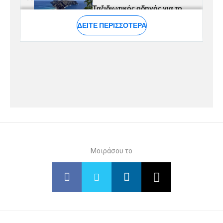
Μοιράσου το