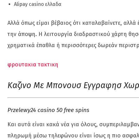
Alipay casino ελλαδα
Αλλά όπως είμαι βέβαιος ότι καταλαβαίνετε, αλλ
την άποψη. Η λειτουργία διαδραστικού χάρτη θησ
χρηματικά έπαθλα ή περισσότερες δωρεάν περιστρ
φρουτακια τακτικη
Καζινο Με Μπονουσ Εγγραφησ Χωρ
Przelewy24 casino 50 free spins
Και αυτά είναι κακά νέα για όλους, συμπεριλαμβα
πληρωμή μέσω τηλεφώνου είναι ίσως η πιο ασφαλή