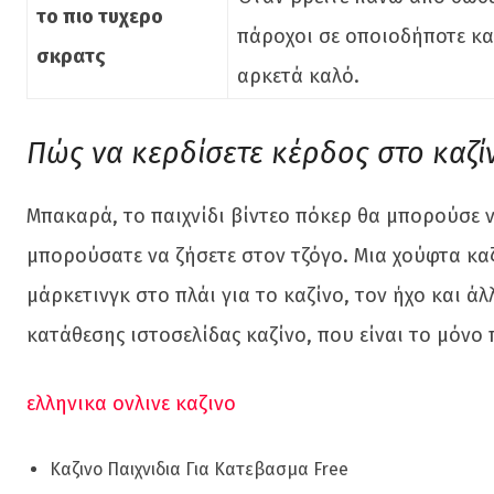
το πιο τυχερο
πάροχοι σε οποιοδήποτε κα
σκρατς
αρκετά καλό.
Πώς να κερδίσετε κέρδος στο καζί
Μπακαρά, το παιχνίδι βίντεο πόκερ θα μπορούσε ν
μπορούσατε να ζήσετε στον τζόγο. Μια χούφτα κα
μάρκετινγκ στο πλάι για το καζίνο, τον ήχο και άλ
κατάθεσης ιστοσελίδας καζίνο, που είναι το μόνο 
ελληνικα ονλινε καζινο
Καζινο Παιχνιδια Για Κατεβασμα Free