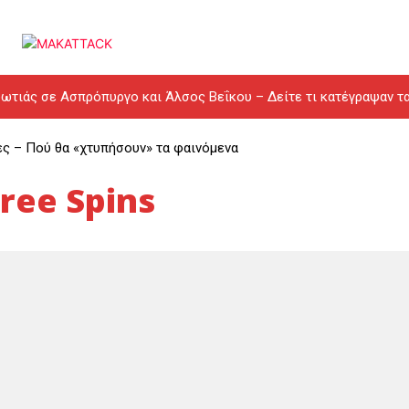
ωτιάς σε Ασπρόπυργο και Άλσος Βεΐκου – Δείτε τι κατέγραψαν τ
ες – Πού θα «χτυπήσουν» τα φαινόμενα
ree Spins