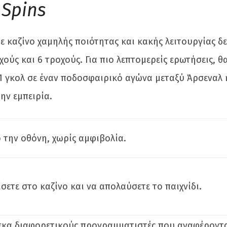
 Spins
καζίνο χαμηλής ποιότητας και κακής λειτουργίας δε
χούς και 6 τροχούς. Για πιο λεπτομερείς ερωτήσεις, θ
1 γκολ σε έναν ποδοσφαιρικό αγώνα μεταξύ Άρσεναλ 
ην εμπειρία.
 την οθόνη, χωρίς αμφιβολία.
ίσετε στο καζίνο και να απολαύσετε το παιχνίδι.
εκα διαφορετικούς προγραμματιστές που αναφέροντ