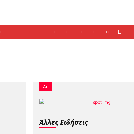
α
Ad
Άλλες Ειδήσεις