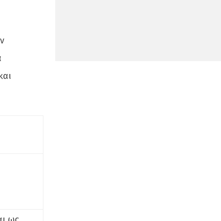
ν
α
και
αι ως