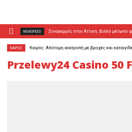
Συναγερμός στην Αττική: Διπλό μέτωπο φ
NEWSFEED
drones (video)
Καιρός: Απότομη ανατροπή με βροχές και καταιγίδ
ΚΑΙΡΟΣ
Przelewy24 Casino 50 F