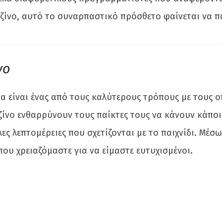
ζίνο, αυτό το συναρπαστικό πρόσθετο φαίνεται να π
νο
α είναι ένας από τους καλύτερους τρόπους με τους 
ζίνο ενθαρρύνουν τους παίκτες τους να κάνουν κάπο
λες λεπτομέρειες που σχετίζονται με το παιχνίδι. Μέσω
που χρειαζόμαστε για να είμαστε ευτυχισμένοι.