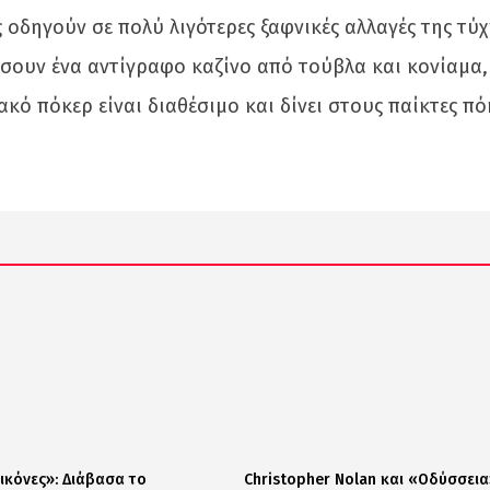
 οδηγούν σε πολύ λιγότερες ξαφνικές αλλαγές της τύ
σουν ένα αντίγραφο καζίνο από τούβλα και κονίαμα, f
κό πόκερ είναι διαθέσιμο και δίνει στους παίκτες πό
ικόνες»: Διάβασα το
Christopher Nolan και «Οδύσσεια»