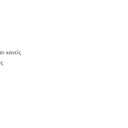
αι κανείς
ας