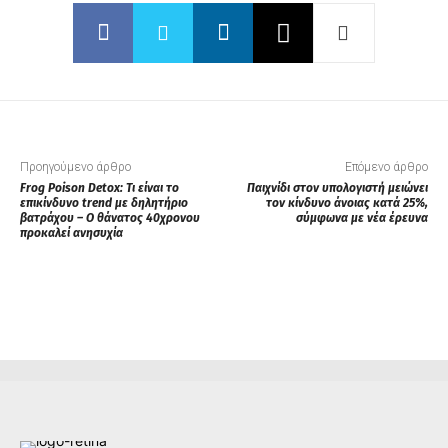
Προηγούμενο άρθρο
Επόμενο άρθρο
Frog Poison Detox: Τι είναι το
Παιχνίδι στον υπολογιστή μειώνει
επικίνδυνο trend με δηλητήριο
τον κίνδυνο άνοιας κατά 25%,
βατράχου – Ο θάνατος 40χρονου
σύμφωνα με νέα έρευνα
προκαλεί ανησυχία