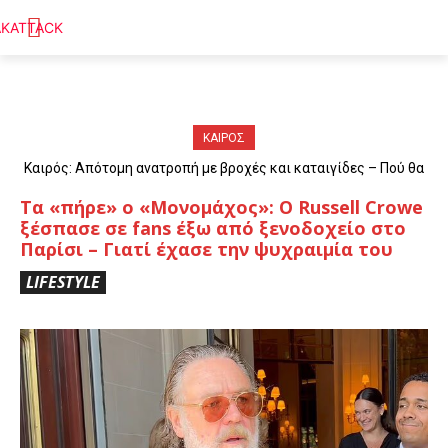
ΚΑΙΡΟΣ
Καιρός: Απότομη ανατροπή με βροχές και καταιγίδες – Πού θα
«χτυπήσουν» τα φαινόμενα
Tα «πήρε» ο «Μονομάχος»: Ο Russell Crowe
ξέσπασε σε fans έξω από ξενοδοχείο στο
Παρίσι – Γιατί έχασε την ψυχραιμία του
LIFESTYLE