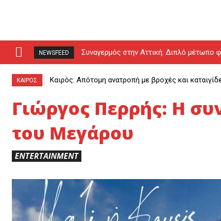
Συναγερμός στην Αττική: Διπλό μέτωπο φ
NEWSFEED
drones (video)
Καιρός: Απότομη ανατροπή με βροχές και καταιγίδ
ΚΑΙΡΟΣ
Γιώργος Περρής: Η συ
του Μεγάρου
ENTERTAINMENT