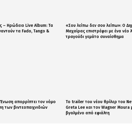
 – Ηρώδειο Live Album: Τα
«Σου λείπω δεν σου λείπω»: Ο Δ
ναντούν τα Fado, Tango &
Μαχαίρας επιστρέφει με ένα νέο 
τραγούδι γεμάτο συναίσθημα
 Ένωση απορρίπτει τον νόμο
Το trailer του νέου θρίλερ του Net
ση των βιντεοπαιχνιδιών
Greta Lee και τον Wagner Moura 
βγαλμένο από εφιάλτη