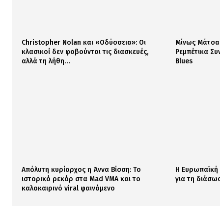
Christopher Nolan και «Οδύσσεια»: Οι
Μίνως Μάτσας
κλασικοί δεν φοβούνται τις διασκευές,
Ρεμπέτικα Συ
αλλά τη λήθη…
Blues
Απόλυτη κυρίαρχος η Άννα Βίσση: Το
Η Ευρωπαϊκή
ιστορικό ρεκόρ στα Mad VMA και το
για τη διάσω
καλοκαιρινό viral φαινόμενο