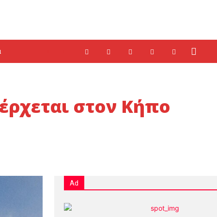
α
 έρχεται στον Κήπο
Ad