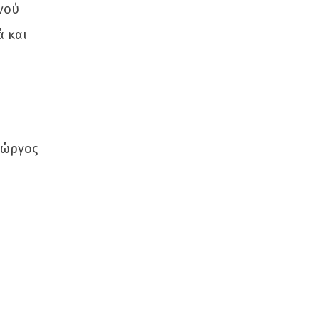
νού
ά και
ιώργος