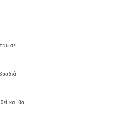
 του σε
 βραδιά
θεί και θα