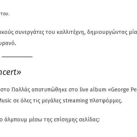
 του.
ικούς συνεργάτες του καλλιτέχνη, δημιουργώντας μί
υρανό.
ncert»
στο Παλλάς αποτυπώθηκε στο live album «George Per
usic σε όλες τις μεγάλες streaming πλατφόρμες.
ο άλμπουμ μέσω της επίσημης σελίδας: