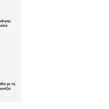
ημήτρης
λαϊκό
flix με τη
μοιάζει