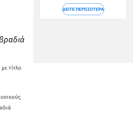
 βραδιά
με τίτλο
ουσικούς
ραδιά