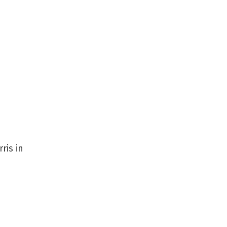
α
ris in