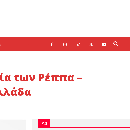
α
ία των Ρέππα –
Ελλάδα
Ad