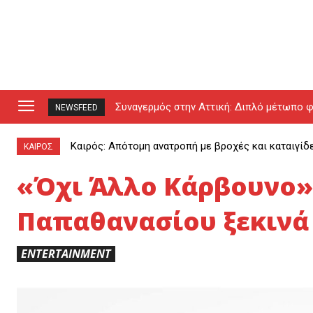
Συναγερμός στην Αττική: Διπλό μέτωπο φ
NEWSFEED
drones (video)
Καιρός: Απότομη ανατροπή με βροχές και καταιγίδ
ΚΑΙΡΟΣ
«Όχι Άλλο Κάρβουνο»:
Παπαθανασίου ξεκινά 
ENTERTAINMENT