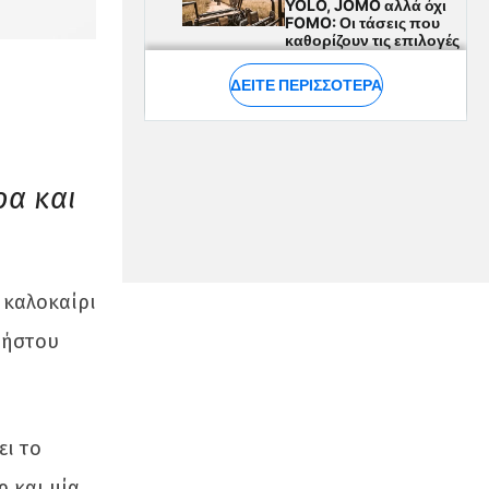
ρα και
 καλοκαίρι
ρήστου
ει το
ρ και μία