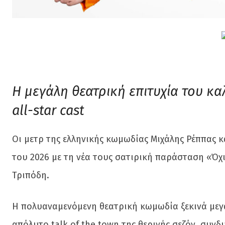
Η μεγάλη θεατρική επιτυχία του καλ
all-star cast
Οι μετρ της ελληνικής κωμωδίας Μιχάλης Ρέππας
του 2026 με τη νέα τους σατιρική παράσταση «Ό
Τριπόδη.
Η πολυαναμενόμενη θεατρική κωμωδία ξεκινά μεγάλ
απόλυτο talk of the town της θερινής σεζόν, συνδ