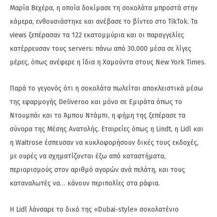
Μαρία Βεχέρα, η οποία δοκίμασε τη σοκολάτα μπροστά στην
κάμερα, ενθουσιάστηκε και ανέβασε το βίντεο στο TikTok. Τα
views ξεπέρασαν τα 122 εκατομμύρια και οι παραγγελίες
κατέρρευσαν τους servers: πάνω από 30.000 μέσα σε λίγες
μέρες, όπως ανέφερε η ίδια η Χαμούντα στους New York Times.
Παρά το γεγονός ότι η σοκολάτα πωλείται αποκλειστικά μέσω
της εφαρμογής Deliveroo και μόνο σε Εμιράτα όπως το
Ντουμπάι και το Άμπου Ντάμπι, η φήμη της ξεπέρασε τα
σύνορα της Μέσης Ανατολής. Εταιρείες όπως η Lindt, η Lidl και
η Waitrose έσπευσαν να κυκλοφορήσουν δικές τους εκδοχές,
με ουρές να σχηματίζονται έξω από καταστήματα,
περιορισμούς στον αριθμό αγορών ανά πελάτη, και τους
καταναλωτές να… κάνουν περιπολίες στα ράφια.
Η Lidl λάνσαρε το δικό της «Dubai-style» σοκολατένιο