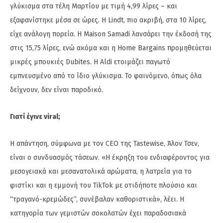
γλύκισμα στα τέλη Μαρτίου με τιμή 4,99 λίρες – και
εξαφανίστηκε μέσα σε ώρες. Η Lindt, πιο ακριβή, στα 10 λίρες,
είχε ανάλογη πορεία. Η Maison Samadi λανσάρει την έκδοσή της
στις 15,75 λίρες, ενώ ακόμα και η Home Bargains προμηθεύεται
μικρές μπουκιές Dubites. Η Aldi ετοιμάζει παγωτό
εμπνευσμένο από το ίδιο γλύκισμα. Το φαινόμενο, όπως όλα
δείχνουν, δεν είναι παροδικό.
Γιατί έγινε viral;
Η απάντηση, σύμφωνα με τον CEO της Tastewise, Άλον Τσεν,
είναι ο συνδυασμός τάσεων. «Η έκρηξη του ενδιαφέροντος για
μεσογειακά και μεσανατολικά αρώματα, η λατρεία για το
φιστίκι και η εμμονή του TikTok με οτιδήποτε πλούσιο και
“τραγανό-κρεμώδες”, συνέβαλαν καθοριστικά», λέει. Η
κατηγορία των γεμιστών σοκολατών έχει παραδοσιακά