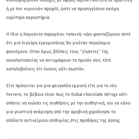
κυκλοφορήσουν εκδοχές με υψηλή περιεκτικότητα σε πρωτεΐνη
ή με πιο «υγιεινό» προφίλ, ώστε να προσεγγίσουν ακόμη
ευρύτερα ακροατήρια.
Η ίδια η Χαμούντα παραμένει ταπεινή: «Δεν φανταζόμουν ποτέ
ότι μια λιγούρα εγκυμοσύνης θα γινόταν παγκόσμιο
φαινόμενο. Όταν όμως βλέπεις τους “γίγαντες” της
σοκολατοποιίας να αντιγράφουν το προϊόν σου, τότε
καταλαβαίνεις ότι έκανες κάτι σωστά».
Είτε πρόκειται για μια φευγαλέα εμμονή είτε για το νέο
Ferrero, το βέβαιο είναι πως το Dubai chocolate πέτυχε κάτι
σπάνιο: να ενώσει τις αισθήσεις με την αισθητική, και να κάνει
μια γευστική ανάμνηση από την αραβική χερσόνησο το
απόλυτο αντικείμενο επιθυμίας στις προθήκες της Δύσης.