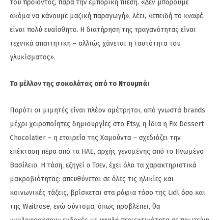
του προϊόντος, παρά την εμπορική πίεση. «Δεν μπορούμε
ακόμα να κάνουμε μαζική παραγωγή», λέει, «επειδή το κναφέ
είναι πολύ ευαίσθητο. Η διατήρηση της τραγανότητας είναι
τεχνικά απαιτητική – αλλιώς χάνεται η ταυτότητα του
γλυκίσματος».
Το μέλλον της σοκολάτας από το Ντουμπάι
Παρότι οι μιμητές είναι πλέον αμέτρητοι, από γνωστά brands
μέχρι χειροποίητες δημιουργίες στο Etsy, η ίδια η Fix Dessert
Chocolatier – η εταιρεία της Χαμούντα – σχεδιάζει την
επέκταση πέρα από τα ΗΑΕ, αρχής γενομένης από το Ηνωμένο
Βασίλειο. Η τάση, εξηγεί ο Τσεν, έχει όλα τα χαρακτηριστικά
μακροβιότητας: απευθύνεται σε όλες τις ηλικίες και
κοινωνικές τάξεις, βρίσκεται στα ράφια τόσο της Lidl όσο και
της Waitrose, ενώ σύντομα, όπως προβλέπει, θα