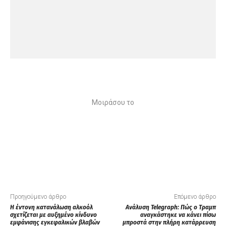
Μοιράσου το
Προηγούμενο άρθρο
Επόμενο άρθρο
Η έντονη κατανάλωση αλκοόλ
Aνάλυση Telegraph: Πώς ο Τραμπ
σχετίζεται με αυξημένο κίνδυνο
αναγκάστηκε να κάνει πίσω
εμφάνισης εγκεφαλικών βλαβών
μπροστά στην πλήρη κατάρρευση