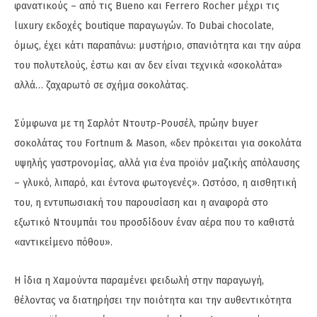
φανατικούς – από τις Bueno και Ferrero Rocher μέχρι τις
luxury εκδοχές boutique παραγωγών. Το Dubai chocolate,
όμως, έχει κάτι παραπάνω: μυστήριο, σπανιότητα και την αύρα
του πολυτελούς, έστω και αν δεν είναι τεχνικά «σοκολάτα»
αλλά… ζαχαρωτό σε σχήμα σοκολάτας.
Σύμφωνα με τη Σαρλότ Ντουτρ-Ρουσέλ, πρώην buyer
σοκολάτας του Fortnum & Mason, «δεν πρόκειται για σοκολάτα
υψηλής γαστρονομίας, αλλά για ένα προϊόν μαζικής απόλαυσης
– γλυκό, λιπαρό, και έντονα φωτογενές». Ωστόσο, η αισθητική
του, η εντυπωσιακή του παρουσίαση και η αναφορά στο
εξωτικό Ντουμπάι του προσδίδουν έναν αέρα που το καθιστά
«αντικείμενο πόθου».
Η ίδια η Χαμούντα παραμένει φειδωλή στην παραγωγή,
θέλοντας να διατηρήσει την ποιότητα και την αυθεντικότητα