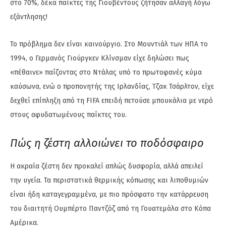
στο 70%, δέκα παίκτες της Γιουβέντους ζήτησαν αλλαγή λόγω
εξάντλησης!
Το πρόβλημα δεν είναι καινούργιο. Στο Μουντιάλ των ΗΠΑ το
1994, ο Γερμανός Γιούργκεν Κλίνσμαν είχε δηλώσει πως
«πέθαινε» παίζοντας στο Ντάλας υπό το πρωτοφανές κύμα
καύσωνα, ενώ ο προπονητής της Ιρλανδίας, Τζακ Τσάρλτον, είχε
δεχθεί επίπληξη από τη FIFA επειδή πετούσε μπουκάλια με νερό
στους αφυδατωμένους παίκτες του.
Πώς η ζέστη αλλοιώνει το ποδόσφαιρο
Η ακραία ζέστη δεν προκαλεί απλώς δυσφορία, αλλά απειλεί
την υγεία. Τα περιστατικά θερμικής κόπωσης και λιποθυμιών
είναι ήδη καταγεγραμμένα, με πιο πρόσφατο την κατάρρευση
του διαιτητή Ουμπέρτο Παντζόζ από τη Γουατεμάλα στο Κόπα
Αμέρικα.