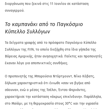
διοργάνωση που ξεκινά στις 11 Ιουνίου σε κατάσταση
συναγερμού.
Το καμπανάκι από το Παγκόσμιο
Κύπελλο Συλλόγων
Τα δείγματα γραφής από το πρόσφατο Παγκόσμιο Κύπελλο
Συλλόγων της FIFA, το οποίο διεξήχθη στα ίδια γήπεδα της
Βόρειας Αμερικής, ήταν ανησυχητικά. Παίκτες και προπονητές
έκαναν λόγο για αποπνικτικές συνθήκες.
Ο προπονητής της Μπορούσια Ντόρτμουντ, Νίκο Κόβατς,
δήλωσε χαρακτηριστικά ότι ένιωθε «σαν να βγήκε από
σάουνα», ενώ ο μέσος της Τσέλσι, Έντσο Φερνάντες,
χαρακτήρισε την κατάσταση «άκρως επικίνδυνη». Παράλληλα,
στο Μαϊάμι, με τη θερμοκρασία στους 30°C και την υγρασία