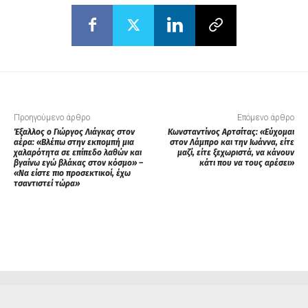
Προηγούμενο άρθρο
Επόμενο άρθρο
Έξαλλος ο Γιώργος Λιάγκας στον
Κωνσταντίνος Αρτσίτας: «Εύχομαι
αέρα: «Βλέπω στην εκπομπή μια
στον Λάμπρο και την Ιωάννα, είτε
χαλαρότητα σε επίπεδο λαθών και
μαζί, είτε ξεχωριστά, να κάνουν
βγαίνω εγώ βλάκας στον κόσμο» –
κάτι που να τους αρέσει»
«Να είστε πιο προσεκτικοί, έχω
τσαντιστεί τώρα»