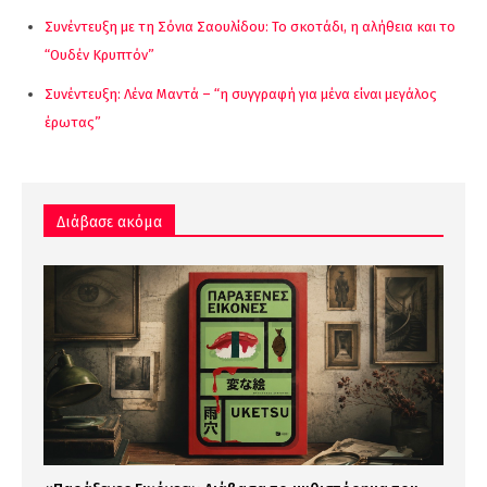
Συνέντευξη με τη Σόνια Σαουλίδου: Το σκοτάδι, η αλήθεια και το
“Ουδέν Κρυπτόν”
Συνέντευξη: Λένα Μαντά – “η συγγραφή για μένα είναι μεγάλος
έρωτας”
Διάβασε ακόμα