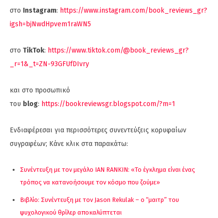
στο
Instagram
:
https://www.instagram.com/book_reviews_gr?
igsh=bjNwdHpvem1raWN5
στο
TikTok
:
https://www.tiktok.com/@book_reviews_gr?
_r=1&_t=ZN-93GFUfDIvry
και στο προσωπικό
του
blog
:
https://bookreviewsgr.blogspot.com/?m=1
Ενδιαφέρεσαι για περισσότερες συνεντεύξεις κορυφαίων
συγραφέων; Κάνε κλικ στα παρακάτω:
Συνέντευξη με τον μεγάλο IAN RANKIN: «Το έγκλημα είναι ένας
τρόπος να κατανοήσουμε τον κόσμο που ζούμε»
Βιβλίο: Συνέντευξη με τον Jason Rekulak – ο “μαιτρ” του
ψυχολογικού θρίλερ αποκαλύπτεται