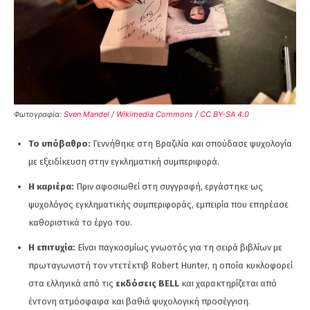
Φωτογραφία:
Sven Mandel
/
Wikimedia Commons
/
CC BY-SA 4.0
Το υπόβαθρο:
Γεννήθηκε στη Βραζιλία και σπούδασε ψυχολογία
με εξειδίκευση στην εγκληματική συμπεριφορά.
Η καριέρα:
Πριν αφοσιωθεί στη συγγραφή, εργάστηκε ως
ψυχολόγος εγκληματικής συμπεριφοράς, εμπειρία που επηρέασε
καθοριστικά το έργο του.
Η επιτυχία:
Είναι παγκοσμίως γνωστός για τη σειρά βιβλίων με
πρωταγωνιστή τον ντετέκτιβ Robert Hunter, η οποία κυκλοφορεί
στα ελληνικά από τις
εκδόσεις BELL
και χαρακτηρίζεται από
έντονη ατμόσφαιρα και βαθιά ψυχολογική προσέγγιση.