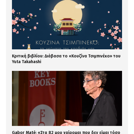
Κριτική βιβλίου: Διάβασα το «Κουζίνα Τσιμπινέκο» του
Yuta Takahashi
Gabor Maté: «Στα 82 μου χαίρομαι που δεν είμαι τόσο