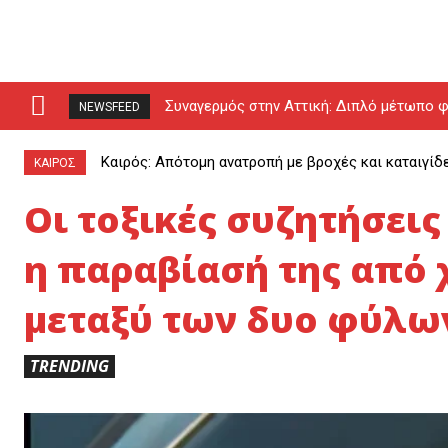
Συναγερμός στην Αττική: Διπλό μέτωπο φ
NEWSFEED
drones (video)
Καιρός: Απότομη ανατροπή με βροχές και καταιγίδ
ΚΑΙΡΟΣ
Οι τοξικές συζητήσει
η παραβίασή της από
μεταξύ των δυο φύλω
TRENDING