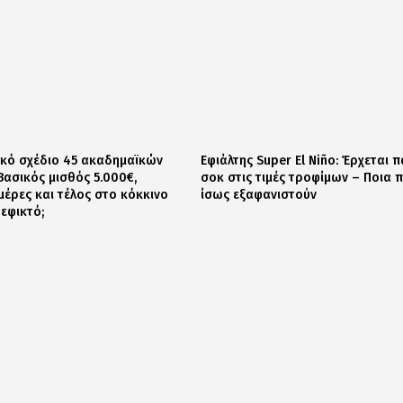
ικό σχέδιο 45 ακαδημαϊκών
Εφιάλτης Super El Niño: Έρχεται 
 Βασικός μισθός 5.000€,
σοκ στις τιμές τροφίμων – Ποια 
μέρες και τέλος στο κόκκινο
ίσως εξαφανιστούν
 εφικτό;