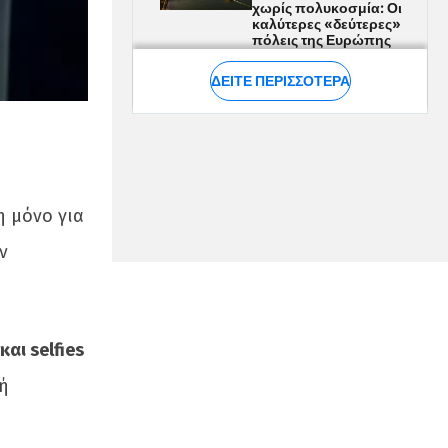
η μόνο για
ν
αι selfies
ή