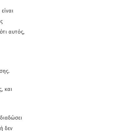
 είναι
ες
ότι αυτός,
σης.
, και
 διαδώσει
ή δεν