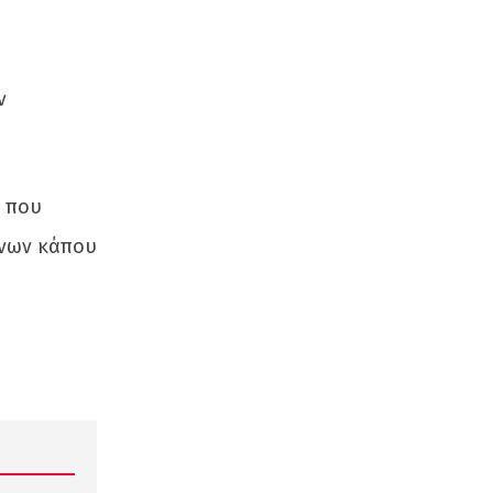
ν
ν που
ένων κάπου