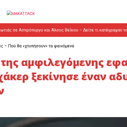
ωτιάς σε Ασπρόπυργο και Άλσος Βεΐκου – Δείτε τι κατέγραψαν τ
ες – Πού θα «χτυπήσουν» τα φαινόμενα
ς της αμφιλεγόμενης εφ
 χάκερ ξεκίνησε έναν α
ν