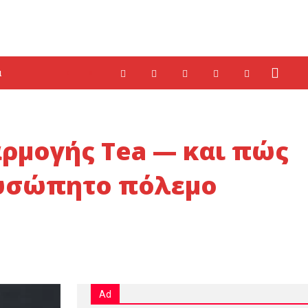
α
αρμογής Tea — και πώς
δυσώπητο πόλεμο
Ad