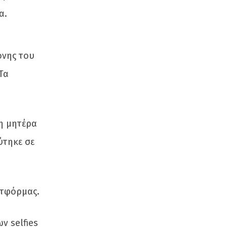
α.
όνης του
Τα
τη μητέρα
ύτηκε σε
ατφόρμας.
ν selfies