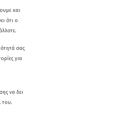
ουμε και
ει ότι ο
άλλοτε.
τότητά σας
τορίες για
σης να δει
 του.