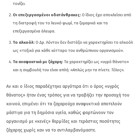
τονίζει.
Οι επεξεργασμένοι υδατάνθρακες:
Ο ίδιος έχει αποκλείσει από
τη διατροφή του το λευκό ψωμί, τα ζυμαρικά και τα
επεξεργασμένα άλευρα.
Το αλκοόλ:
Ο Δρ. Λόντον δεν διστάζει να χαρακτηρίσει το αλκοόλ
ως «τοξικό για κάθε κύτταρο του ανθρώπινου οργανισμού».
Τα αναψυκτικά με ζάχαρη:
Τα χαρακτηρίζει ως «υγρό θάνατο»
και η συμβουλή του είναι απλή:
«Απλώς μην τα πίνετε. Τέλος».
Αν και ο ίδιος παραδέχτηκε αργότερα ότι ο όρος «υγρός
θάνατος» ήταν ένας τρόπος για να τραβήξει την προσοχή του
κοινού, επιμένει ότι τα ζαχαρούχα αναψυκτικά αποτελούν
μάστιγα για τη δημόσια υγεία, καθώς φορτώνουν τον
οργανισμό με «κενές» θερμίδες και τεράστιες ποσότητες
ζάχαρης χωρίς καν να το αντιλαμβανόμαστε.