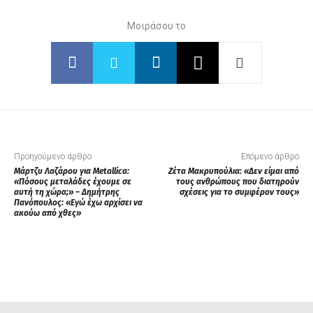
Μοιράσου το
Προηγούμενο άρθρο
Επόμενο άρθρο
Μάρτζυ Λαζάρου για Metallica:
Ζέτα Μακρυπούλια: «Δεν είμαι από
«Πόσους μεταλάδες έχουμε σε
τους ανθρώπους που διατηρούν
αυτή τη χώρα;» – Δημήτρης
σχέσεις για το συμφέρον τους»
Πανόπουλος: «Εγώ έχω αρχίσει να
ακούω από χθες»