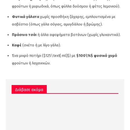
φρούτων ή μυρωδικά, όπως φύλλα δυόσμου ή φέτες λεμονιού).
Φυτικά γάλατα
χωρίς προσθήκη ζάχαρης, εμπλουτισμένα με
ασβέστιο (όπως γάλα σόγιας, αμυγδάλου ή βρώμης).
Πράσινο τσάι
ή άλλα αφεψήματα βοτάνων (χωρίς γλυκαντικά).
Καφέ
(σκέτο ή με λίγο γάλα).
Ένα μικρό ποτήρι ($125\text{ ml}$) με
$100\%$ φυσικό χυμό
φρούτων ή λαχανικών.
Διάβασε ακόμα