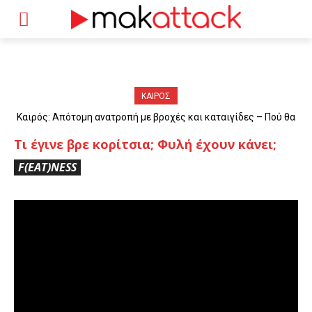
ΚΑΙΡΟΣ
Καιρός: Απότομη ανατροπή με βροχές και καταιγίδες – Πού θα
«χτυπήσουν» τα φαινόμενα
Τι έγινε βρε κορίτσια; Φυλή έχουν κάνει;
F(EAT)NESS