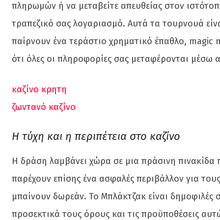
πληρωμών ή να μεταβείτε απευθείας στον ιστότοπ
τραπεζικό σας λογαριασμό. Αυτά τα τουρνουά είνα
παίρνουν ένα τεράστιο χρηματικό έπαθλο, magic m
ότι όλες οι πληροφορίες σας μεταφέρονται μέσ
καζίνο κρητη
ζωντανό καζίνο
Η τύχη και η περιπέτεια στο καζίνο
Η δράση λαμβάνει χώρα σε μια πράσινη πινακίδα 
παρέχουν επίσης ένα ασφαλές περιβάλλον για τους 
μπαίνουν δωρεάν. Το Μπλάκτζακ είναι δημοφιλές σ
προσεκτικά τους όρους και τις προϋποθέσεις αυτ