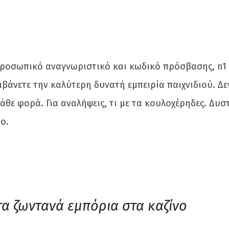
ροσωπικό αναγνωριστικό και κωδικό πρόσβασης, n1 
άνετε την καλύτερη δυνατή εμπειρία παιχνιδιού. Δε
άθε φορά. Για αναλήψεις, τι με τα κουλοχέρηδες. Δυσ
ο.
 τα ζωντανά εμπόρια στα καζίνο