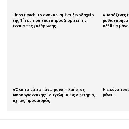
Tinos Beach: Το ανακαινισμένο ξενοδοχείο
«Παράξενες Ε
της Τήνου που επαναπροσδιορίζει την
μυθιστόρημα 
έννοια της χαλάρωσης
αλήθεια μόνο
«Όλα τα μάτια πάνω μου» – Χρήστος
Η εικόνα τρα
Μαρκογιαννάκης: Το έγκλημα ως αφετηρία,
μένει…
όχι ως προορισμός