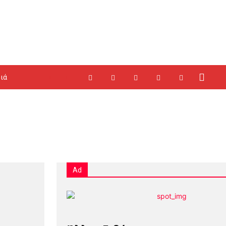
ιά
Ad