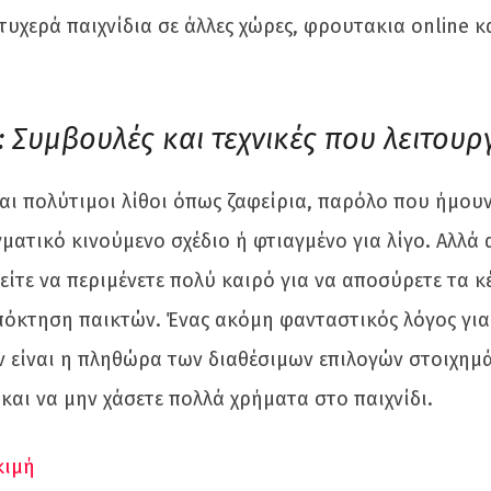
 τυχερά παιχνίδια σε άλλες χώρες, φρουτακια online 
: Συμβουλές και τεχνικές που λειτουρ
αι πολύτιμοι λίθοι όπως ζαφείρια, παρόλο που ήμου
ματικό κινούμενο σχέδιο ή φτιαγμένο για λίγο. Αλλά 
τε να περιμένετε πολύ καιρό για να αποσύρετε τα κ
όκτηση παικτών. Ένας ακόμη φανταστικός λόγος για
 είναι η πληθώρα των διαθέσιμων επιλογών στοιχημ
και να μην χάσετε πολλά χρήματα στο παιχνίδι.
κιμή