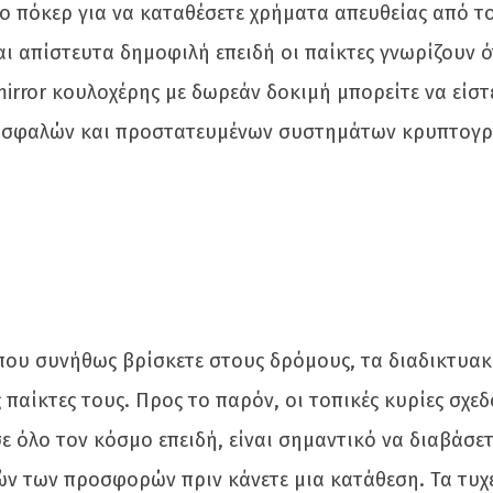
ο πόκερ για να καταθέσετε χρήματα απευθείας από τ
ι απίστευτα δημοφιλή επειδή οι παίκτες γνωρίζουν ό
irror κουλοχέρης με δωρεάν δοκιμή μπορείτε να είστ
ω ασφαλών και προστατευμένων συστημάτων κρυπτογ
που συνήθως βρίσκετε στους δρόμους, τα διαδικτυακ
παίκτες τους. Προς το παρόν, οι τοπικές κυρίες σχε
ε όλο τον κόσμο επειδή, είναι σημαντικό να διαβάσε
ών των προσφορών πριν κάνετε μια κατάθεση. Τα τυχ