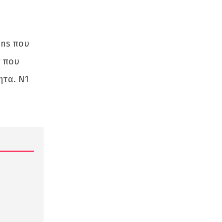
ins που
ν που
ητα. N1