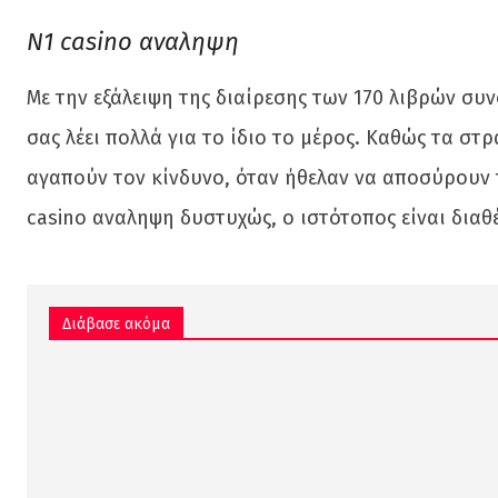
N1 casino αναληψη
Με την εξάλειψη της διαίρεσης των 170 λιβρών συνο
σας λέει πολλά για το ίδιο το μέρος. Καθώς τα σ
αγαπούν τον κίνδυνο, όταν ήθελαν να αποσύρουν τ
casino αναληψη δυστυχώς, ο ιστότοπος είναι διαθ
Διάβασε ακόμα