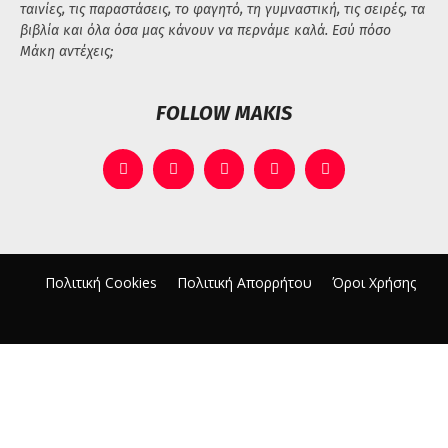
ταινίες, τις παραστάσεις, το φαγητό, τη γυμναστική, τις σειρές, τα
βιβλία και όλα όσα μας κάνουν να περνάμε καλά. Εσύ πόσο
Μάκη αντέχεις;
FOLLOW MAKIS
Πολιτική Cookies
Πολιτική Απορρήτου
Όροι Χρήσης