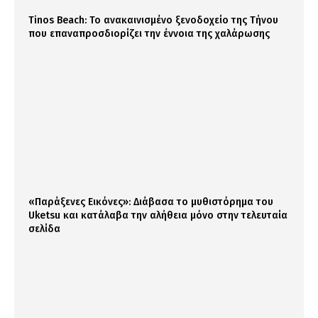
Tinos Beach: Το ανακαινισμένο ξενοδοχείο της Τήνου
που επαναπροσδιορίζει την έννοια της χαλάρωσης
«Παράξενες Εικόνες»: Διάβασα το μυθιστόρημα του
Uketsu και κατάλαβα την αλήθεια μόνο στην τελευταία
σελίδα