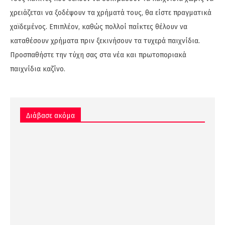
χρειάζεται να ξοδέψουν τα χρήματά τους, θα είστε πραγματικά
χαϊδεμένος. Επιπλέον, καθώς πολλοί παίκτες θέλουν να
καταθέσουν χρήματα πριν ξεκινήσουν τα τυχερά παιχνίδια.
Προσπαθήστε την τύχη σας στα νέα και πρωτοποριακά
παιχνίδια καζίνο.
Διάβασε ακόμα