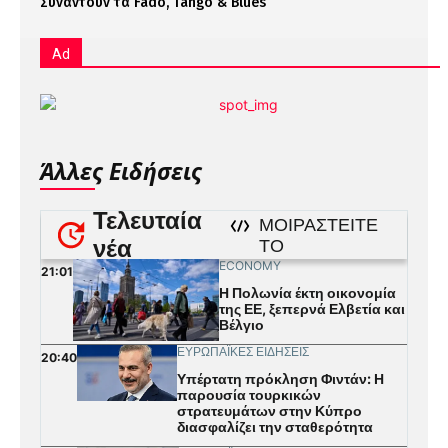
Συναντούν τα Fado, Tango & Blues
Ad
Άλλες Ειδήσεις