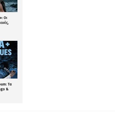
: Οι
ευές,
bum: Τα
ngo &