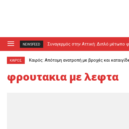
Συναγερμός στην Αττική: Διπλό μέτωπο φω
Πανελλαδικές 2026: Οι πρώτες εκτιμήσ
NEWSFEED
drones (video)
Καιρός: Απότομη ανατροπή με βροχές και καταιγίδ
ΚΑΙΡΟΣ
φρουτακια με λεφτα