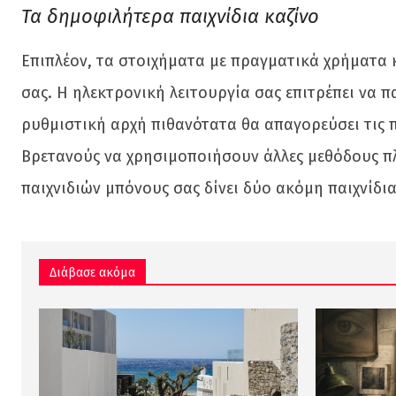
Τα δημοφιλήτερα παιχνίδια καζίνο
Επιπλέον, τα στοιχήματα με πραγματικά χρήματα 
σας. Η ηλεκτρονική λειτουργία σας επιτρέπει να π
ρυθμιστική αρχή πιθανότατα θα απαγορεύσει τις π
Βρετανούς να χρησιμοποιήσουν άλλες μεθόδους πλ
παιχνιδιών μπόνους σας δίνει δύο ακόμη παιχνίδι
Διάβασε ακόμα