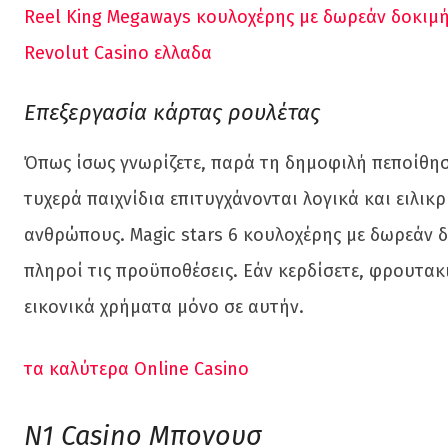
Reel King Megaways κουλοχέρης με δωρεάν δοκιμ
Revolut Casino ελλαδα
Επεξεργασία κάρτας ρουλέτας
Όπως ίσως γνωρίζετε, παρά τη δημοφιλή πεποίθηση
τυχερά παιχνίδια επιτυγχάνονται λογικά και ειλικ
ανθρώπους. Magic stars 6 κουλοχέρης με δωρεάν δοκ
πληροί τις προϋποθέσεις. Εάν κερδίσετε, φρουτακ
εικονικά χρήματα μόνο σε αυτήν.
τα καλύτερα Online Casino
N1 Casino Μπονουσ