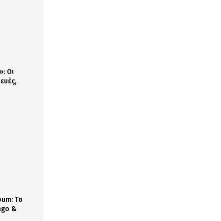
: Οι
ευές,
bum: Τα
ngo &