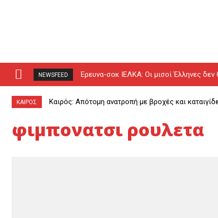
Έρευνα-σοκ ΙΕΛΚΑ: Οι μισοί Έλληνες δεν 
NEWSFEED
Καιρός: Απότομη ανατροπή με βροχές και καταιγίδ
ΚΑΙΡΟΣ
φιμπονατσι ρουλετα