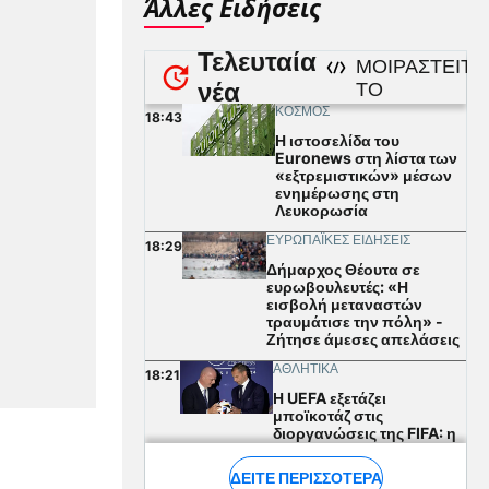
Άλλες Ειδήσεις