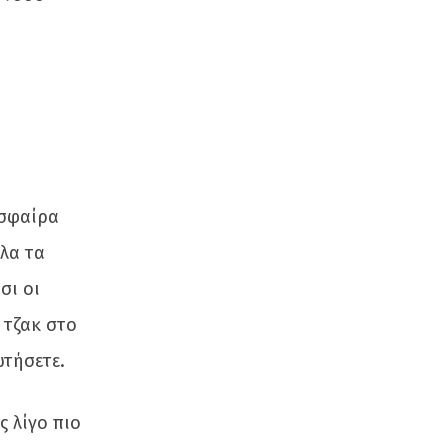
 σφαίρα
όλα τα
σι οι
 τζακ στο
ωτήσετε.
ς λίγο πιο