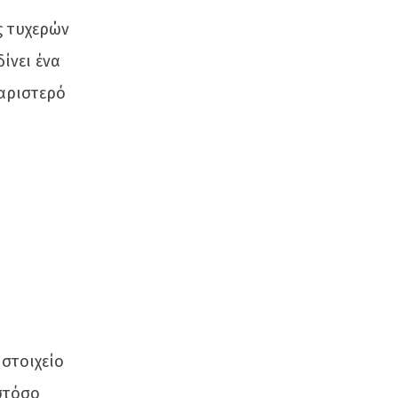
ς τυχερών
ίνει ένα
 αριστερό
στοιχείο
στόσο