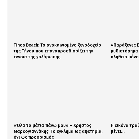
Tinos Beach: Το ανακαινισμένο ξενοδοχείο
«Παράξενες Ε
της Τήνου που επαναπροσδιορίζει την
μυθιστόρημα 
έννοια της χαλάρωσης
αλήθεια μόνο
«Όλα τα μάτια πάνω μου» – Χρήστος
Η εικόνα τρα
Μαρκογιαννάκης: Το έγκλημα ως αφετηρία,
μένει…
όχι ως προορισμός