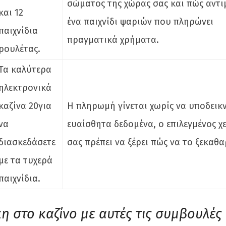
σώματος της χώρας σας και πώς αντι
και 12
ένα παιχνίδι ψαριών που πληρώνει
παιχνίδια
πραγματικά χρήματα.
ρουλέτας.
Τα καλύτερα
ηλεκτρονικά
καζίνα 20για
Η πληρωμή γίνεται χωρίς να υποδεικ
να
ευαίσθητα δεδομένα, ο επιλεγμένος χ
διασκεδάσετε
σας πρέπει να ξέρει πώς να το ξεκαθα
με τα τυχερά
παιχνίδια.
κη στο καζίνο με αυτές τις συμβουλές