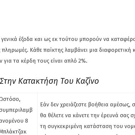
α γενικά έξοδα και ως εκ τούτου μπορούν να καταφέρ
 πληρωμές. Κάθε παίκτης λαμβάνει μια διαφορετική 
για τα κέρδη τους είναι απλό 2%.
Στην Κατακτήση Του Καζίνο
Ωστόσο,
Εάν δεν χρειάζεστε βοήθεια αμέσως, 
συμπεριλαμβ
θα θέλετε να κάνετε την έρευνά σας σ
ανομένου 8
τη συγκεκριμένη κατάσταση του νομ
Μπλάκτζακ