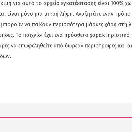
κιμή για αυτό το αρχείο εγκατάστασης είναι 100% χωρ
 και είναι μόνο μια μικρή λήψη. Αναζητάτε έναν τρόπο
ς μπορούν να παίξουν περισσότερα μάρκες χάρη στη λ
δες. Το παιχνίδι έχει ένα πρόσθετο χαρακτηριστικό
φορές να επωφεληθείτε από δωρεάν περιστροφές και α
έδων.