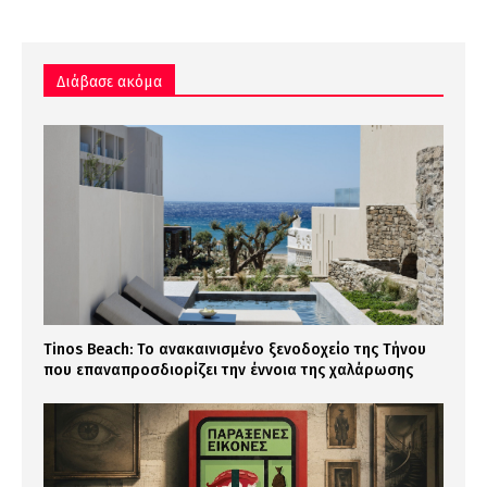
Διάβασε ακόμα
Tinos Beach: Το ανακαινισμένο ξενοδοχείο της Τήνου
που επαναπροσδιορίζει την έννοια της χαλάρωσης