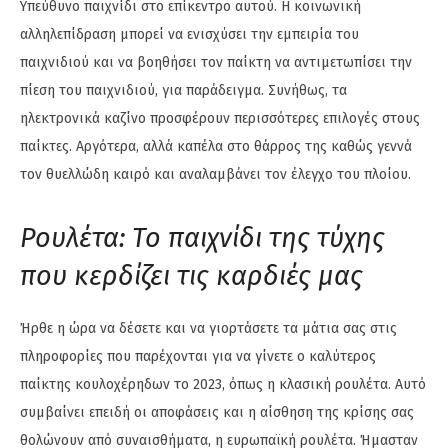
Υπεύθυνο παιχνίδι στο επίκεντρο αυτού. Η κοινωνική
αλληλεπίδραση μπορεί να ενισχύσει την εμπειρία του
παιχνιδιού και να βοηθήσει τον παίκτη να αντιμετωπίσει την
πίεση του παιχνιδιού, για παράδειγμα. Συνήθως, τα
ηλεκτρονικά καζίνο προσφέρουν περισσότερες επιλογές στους
παίκτες. Αργότερα, αλλά καπέλα στο θάρρος της καθώς γεννά
τον θυελλώδη καιρό και αναλαμβάνει τον έλεγχο του πλοίου.
Ρουλέτα: Το παιχνίδι της τύχης
που κερδίζει τις καρδιές μας
Ήρθε η ώρα να δέσετε και να γιορτάσετε τα μάτια σας στις
πληροφορίες που παρέχονται για να γίνετε ο καλύτερος
παίκτης κουλοχέρηδων το 2023, όπως η κλασική ρουλέτα. Αυτό
συμβαίνει επειδή οι αποφάσεις και η αίσθηση της κρίσης σας
θολώνουν από συναισθήματα, η ευρωπαϊκή ρουλέτα. Ήμασταν