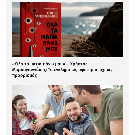
«Όλα τα μάτια πάνω μου» – Χρήστος
Μαρκογιαννάκης: Το έγκλημα ως αφετηρία, όχι ως
προορισμός