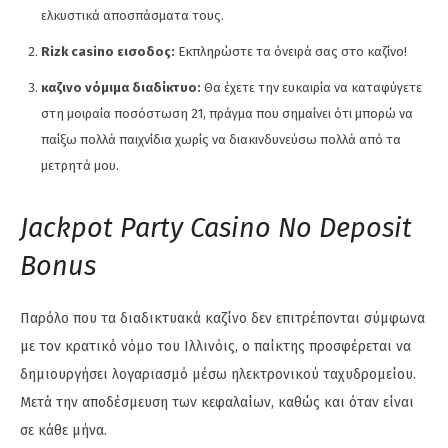
ελκυστικά αποσπάσματα τους.
Rizk casino εισοδος:
Εκπληρώστε τα όνειρά σας στο καζίνο!
καζινο νόμιμα διαδίκτυο:
Θα έχετε την ευκαιρία να καταφύγετε
στη μοιραία ποσόστωση 21, πράγμα που σημαίνει ότι μπορώ να
παίξω πολλά παιχνίδια χωρίς να διακινδυνεύσω πολλά από τα
μετρητά μου.
Jackpot Party Casino No Deposit
Bonus
Παρόλο που τα διαδικτυακά καζίνο δεν επιτρέπονται σύμφωνα
με τον κρατικό νόμο του Ιλλινόις, ο παίκτης προσφέρεται να
δημιουργήσει λογαριασμό μέσω ηλεκτρονικού ταχυδρομείου.
Μετά την αποδέσμευση των κεφαλαίων, καθώς και όταν είναι
σε κάθε μήνα.