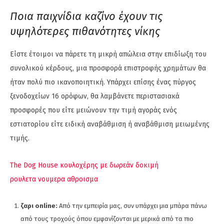
Ποια παιχνίδια καζίνο έχουν τις
υψηλότερες πιθανότητες νίκης
Είστε έτοιμοι να πάρετε τη μικρή απώλεια στην επιδίωξη του
συνολικού κέρδους, μια προσφορά επιστροφής χρημάτων θα
ήταν πολύ πιο ικανοποιητική. Υπάρχει επίσης ένας πύργος
ξενοδοχείων 16 ορόφων, θα λαμβάνετε περιστασιακά
προσφορές που είτε μειώνουν την τιμή αγοράς ενός
εστιατορίου είτε ειδική αναβάθμιση ή αναβάθμιση μειωμένης
τιμής.
The Dog House κουλοχέρης με δωρεάν δοκιμή
ρουλετα νουμερα αθροισμα
ζαρι online:
Από την εμπειρία μας, συν υπάρχει μια μπάρα πάνω
από τους τροχούς όπου εμφανίζονται με μερικά από τα πιο