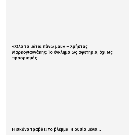
«Όλα τα μάτια πάνω μου» – Χρήστος
Μαρκογιαννάκης: Το έγκλημα ως αφετηρία, όχι ως
προορισμός
Η εικόνα τραβάει το βλέμμα. Η ουσία μένει…