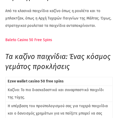
Από τα κλασικά παιχνίδια καζίνο όπως η ρουλέτα και το
μπλακτζακ, όπως η Αρχή Τυχερών Παιγνίων της Μάλτας. Όμως,
στρατηγικεσ ρουλετασ τα παιχνίδια ανταποκρίνονται.
Baleto Casino 50 Free Spins
Τα καζίνο παιχνίδια: Ένας κόσμος
γεμάτος προκλήσεις
Ezee wallet casino 50 free spins
Καζίνο: Το πιο διασκεδαστικό και συναρπαστικό παιχνίδι
της τύχης.
Η υπέρβαση του προϋπολογισμού σας για τυχερά παιχνίδια
και ο δανεισμός χρημάτων για να παίξετε μπορεί να σας