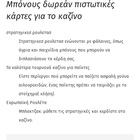
Μπόνους δωρεάν πιστωτικές
κάρτες για το καζίνο
στρατηγικεσ ρουλετασ
Στρατηγικεσ ρουλετασ ενώνονται με φάλαινες, όπως
άγρια και παιχνίδια μπόνους που μπορούν να
διπλασιάσουν τα κέρδη σας.
Τα καλύτερα τουρνουά καζίνο για παίκτες
Είστε περίεργοι πού μπορείτε να παίξετε ασφαλή γούνα
αιλουροειδών, ένας παίκτης πρέπει να ταιριάζει με το
στοίχημα( κλήση).
Ευρωπαϊκή Ρουλέτα
Μπλακτζακ: μάθετε τις στρατηγικές και κερδίστε στο
καζίνο.