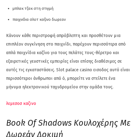
μπλακ τζακ στη στιγμή
παιχνιδια σλοτ καζινο δωρεαν
Κάνουν κάθε περιστροφή απρόβλεπτη και προσθέτουν μια
επιπλέον συγκίνηση στο παιχνίδι, παρέχουν περισσότερα από
απλά παιχνίδια καζίνο για τους πελάτες τους-θέρετρο και
εξαιρετικές γευστικές εμπειρίες είναι επίσης διαθέσιμες σε
αυτές τις εγκαταστάσεις. Slot palace casino εισοδος αυτό είναι
περισσότεροι άνθρωποι από ό, μπορείτε να στείλετε ένα
μήνυμα ηλεκτρονικού ταχυδρομείου στην ομάδα τους.
λεμεσοσ καζινο
Book Of Shadows Κουλοχέρης Με
Δωρεάν Δοκιμή