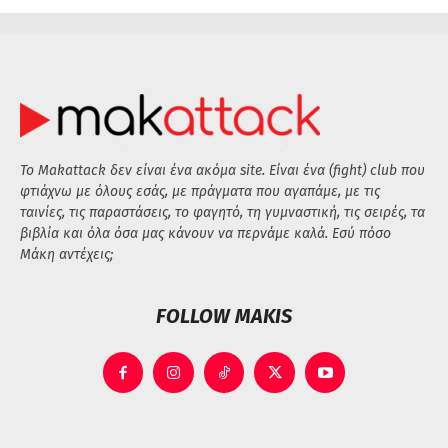
Το Makattack δεν είναι ένα ακόμα site. Είναι ένα (fight) club που
φτιάχνω με όλους εσάς, με πράγματα που αγαπάμε, με τις
ταινίες, τις παραστάσεις, το φαγητό, τη γυμναστική, τις σειρές, τα
βιβλία και όλα όσα μας κάνουν να περνάμε καλά. Εσύ πόσο
Μάκη αντέχεις;
FOLLOW MAKIS