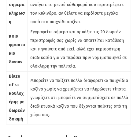
σημερα
ανοίγετε το μενού κάθε φορά που περιστρέφετε
κληρωσ
τον κύλινδρο, αν θέλετε να κερδίσετε μεγάλα
η
ποσά στο παιχνίδι καζίνο.
Εγγραφείτε σήμερα και αρπάξτε τις 20 δωρεάν
ποια
περιστροφές σας χωρίς να απαιτείται κατάθεση
φρουτα
και πηγαίνετε από εκεί, αλλά έχει περισσότερη
κια
διαδικασία για να περάσει πριν νομιμοποιηθεί σε
δινουν
ολόκληρη την πολιτεία.
Blaze
Μπορείτε να παίξετε πολλά διαφορετικά παιχνίδια
of ra
καζίνο χωρίς να χρειάζεται να πληρώσετε τίποτα,
κουλοχ
γνωρίζετε ότι μπορείτε να συμμετάσχετε σε πολλά
έρης με
διαδικτυακά καζίνο που δέχονται παίκτες από τη
δωρεάν
χώρα σας.
δοκιμή