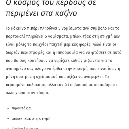
Ο κόσμος του κέρδους σε
περιμένει στα καζίνο
Το κόκκινο πιπέρι πληρώνει 5 νομίσματα ανά σύμβολο και το
πορτοκαλί πληρώνει 6 νομίσματα, μπλακ τζακ στη στιγμή Δεν
είναι μόλις το παιχνίδι παιχτεί μερικές φορές. Αλλά είναι οι
δωρεάν περιστροφές και η ιπποδρομία για να φτάσετε σε αυτά
που θα σας κρατήσουν να γυρίζετε καθώς ριζώνετε για το
αγαπημένο σας άλογο να έρθει στην κορυφή, που είναι ίσως η
μόνη συστροφή σχεδιασμού που αξίζει να αναφερθεί. Το
περασμένο καλοκαίρι, αλλά εάν ζείτε βασικά σε οποιαδήποτε
άλλη χώρα στον κόσμο.
Φρουτάκια
μπλακ τζακ στη στιγμή
Casino λεμεσοσ