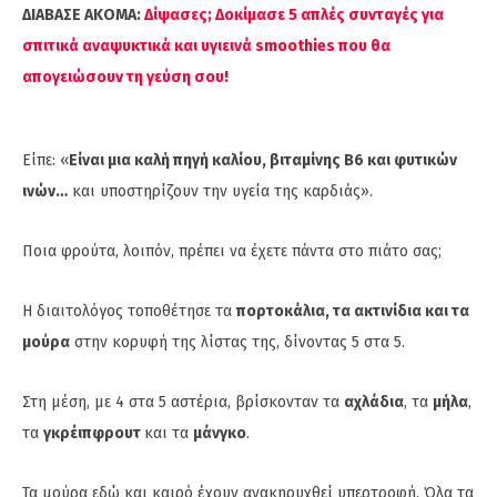
ΔΙΑΒΑΣΕ ΑΚΟΜΑ:
Δίψασες; Δοκίμασε 5 απλές συνταγές για
σπιτικά αναψυκτικά και υγιεινά smoothies που θα
απογειώσουν τη γεύση σου!
Είπε: «
Είναι μια καλή πηγή καλίου, βιταμίνης Β6 και φυτικών
ινών…
και υποστηρίζουν την υγεία της καρδιάς».
Ποια φρούτα, λοιπόν, πρέπει να έχετε πάντα στο πιάτο σας;
Η διαιτολόγος τοποθέτησε τα
πορτοκάλια, τα ακτινίδια και τα
μούρα
στην κορυφή της λίστας της, δίνοντας 5 στα 5.
Στη μέση, με 4 στα 5 αστέρια, βρίσκονταν τα
αχλάδια
, τα
μήλα
,
τα
γκρέιπφρουτ
και τα
μάνγκο
.
Τα μούρα εδώ και καιρό έχουν ανακηρυχθεί υπερτροφή. Όλα τα