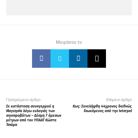
Μοιράσου το
Προηγούμενο άρθρο
Επόμενο άρθρο
Σε κατάσταση συναγερμού η
Κως: Συνελήφθη 44χρονος διεθνώς
Μαγνησία λόγω ευλογιάς των
διωκόμενος από την Iνterpol
αιγοπροβάτων – Δέσμη 7 άμεσων
μέτρων από τον ΥΠΑΑΤ Κώστα
Τσιάρα