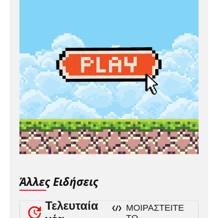
Άλλες Ειδήσεις