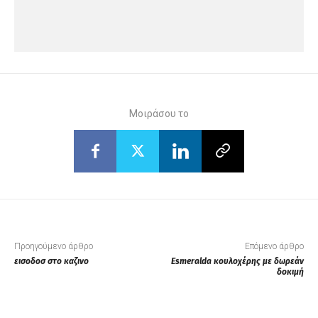
Μοιράσου το
Προηγούμενο άρθρο
Επόμενο άρθρο
εισοδοσ στο καζινο
Esmeralda κουλοχέρης με δωρεάν
δοκιμή