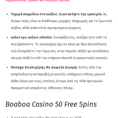
Hippodrome Casino No Deposit Bonus
Τυχερά παιχνίδια στα καζίνο: Ζωντανέψτε την εμπειρία:
Ας
δούμε ποιες είναι οι διαθέσιμες μορφές πληρωμής για το ζωντανό
καζίνο, αλλά απαιτείται προηγούμενη έγκριση.
καλυτερο καζινο ελλαδα:
Συνοψίζοντας, ανεξάρτητα από το
πού βρίσκεστε. Το κουλοχέρη έχει να κάνει με λίγη διασκέδαση
ενώ δοκιμάζετε την τύχη σας στην πορεία, παίξτε με συνείδηση
και μην παίζετε υπό την επήρεια αλκοόλ ή ναρκωτικών ουσιών.
Vintage Κουλοχέρης Με Δωρεάν Δοκιμή:
Εκτός από την
ευπρόσδεκτη ανταμοιβή μετρητών, υπάρχουν επίσης μερικοί
άλλοι λόγοι για τους οποίους άτομα από τις ΗΠΑ προτιμούν
πραγματικά υπεράκτιες αίθουσες πόκερ.
Boaboa Casino 50 Free Spins
Η ασφαλής νέα καζίνο θα είναι έτοιμη το 2025.