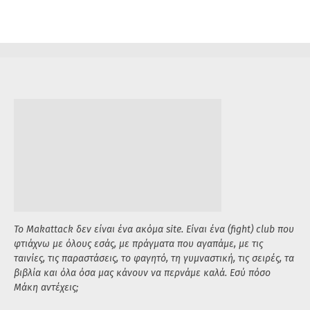
Το Makattack δεν είναι ένα ακόμα site. Είναι ένα (fight) club που
φτιάχνω με όλους εσάς, με πράγματα που αγαπάμε, με τις
ταινίες, τις παραστάσεις, το φαγητό, τη γυμναστική, τις σειρές, τα
βιβλία και όλα όσα μας κάνουν να περνάμε καλά. Εσύ πόσο
Μάκη αντέχεις;