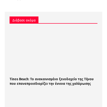
Διάβασε ακόμα
Tinos Beach: Το ανακαινισμένο ξενοδοχείο της Τήνου
που επαναπροσδιορίζει την έννοια της χαλάρωσης