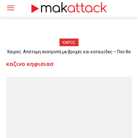
ΚΑΙΡΟΣ
Καιρός: Απότομη ανατροπή με βροχές και καταιγίδες – Πού θα
«χτυπήσουν» τα φαινόμενα
καζινο κηφισιασ