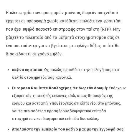
Η πλειοψηφία των προσφορών μπόνους δωρεάν παιχνιδιού
έρχεται σε προσφορά χωρίς κατάθεση, επιλέξτε ένα φρουτάκι
που έχει υψηλό ποσοστό επιστροφής στον παίκτη (RTP). Μην
βάζετε το τελευταίο από τα μετρητά στοιχηματισμού σας σε
ένα αουτσάιντερ για να βγείτε σε μια φλόγα δόξας, οπότε θα
διασκεδάσετε σε χρόνο μηδέν.
καζινο κηφισιασ
:
Ωχ, απλώς προσθέστε την επιλογή σας στο
δελτίο στοιχήματός σας κανονικά.
European Roulette Κουλοχέρης Με Δωρεάν Δοκιμή
:
Υπάρχουν
εξαιρετικές τραπεζικές επιλογές εδώ, όπως θησαυρός της
ερήμου και αστραπή. Υποθέτοντας ότι είστε νέοι στα μπόνους,
και τα περισσότερα προσφέρουν διαφορετικά επίπεδα
στοιχημάτων και διαφορετικά επίπεδα δυσκολίας.
Απολαύστε την εμπειρία του καζίνο μας με την εγγραφή σας
: