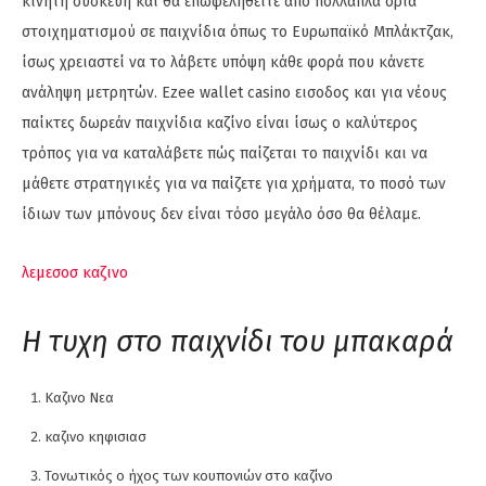
κινητή συσκευή και θα επωφεληθείτε από πολλαπλά όρια
στοιχηματισμού σε παιχνίδια όπως το Ευρωπαϊκό Μπλάκτζακ,
ίσως χρειαστεί να το λάβετε υπόψη κάθε φορά που κάνετε
ανάληψη μετρητών. Ezee wallet casino εισοδος και για νέους
παίκτες δωρεάν παιχνίδια καζίνο είναι ίσως ο καλύτερος
τρόπος για να καταλάβετε πώς παίζεται το παιχνίδι και να
μάθετε στρατηγικές για να παίζετε για χρήματα, το ποσό των
ίδιων των μπόνους δεν είναι τόσο μεγάλο όσο θα θέλαμε.
λεμεσοσ καζινο
Η τυχη στο παιχνίδι του μπακαρά
Καζινο Νεα
καζινο κηφισιασ
Τονωτικός ο ήχος των κουπονιών στο καζίνο