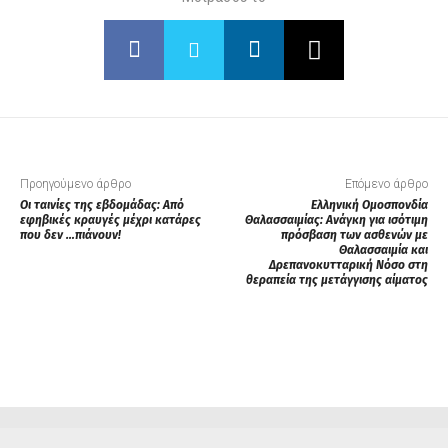
Προηγούμενο άρθρο
Επόμενο άρθρο
Οι ταινίες της εβδομάδας: Από
Ελληνική Ομοσπονδία
εφηβικές κραυγές μέχρι κατάρες
Θαλασσαιμίας: Ανάγκη για ισότιμη
που δεν …πιάνουν!
πρόσβαση των ασθενών με
Θαλασσαιμία και
Δρεπανοκυτταρική Νόσο στη
θεραπεία της μετάγγισης αίματος