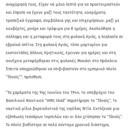
αναχώρησή τους. Είχαν 46 μόνο λεπτά για να προετοιμαστούν
και έπρεπε να έχουν μαζί τους ταυτότητα, κοσμήματα,
τραπεζικά έγγραφα, συμβόλαια γης και επιχειρήσεων, μαζί με
κουβέρτες, ρούχα και τρόφιμα για 8 ημέρες. Ακολούθησε η
σύλληψη και η μεταφορά τους στη φυλακή Αγιάς, η λεηλασία σε
εβραϊκά σπίτια. Στη φυλακή Αγιάς, τόπο μαρτυρίου για
εκατοντάδες άλλους Κρητικούς, έμειναν για ημέρες και στη
συνέχεια μεταφέρθηκαν στις φυλακές Μακάσι στο Ηράκλειο.
Έπειτα υποχρεώθηκαν να επιβιβαστούν στο εμπορικό πλοίο
“Τάναϊς””, πρόσθεσε.
“Τα χαράματα της 9ης Ιουνίου του 1944, το υποβρύχιο του
Βασιλικού Ναυτικού “HMS Vivid” παρατήρησε το “Τάναϊς”, 14
ναυτικά μίλια βορειοδυτικά της νησίδας Ντία. Εκτόξευσε μια
εξάπλωση τεσσάρων τορπιλών και οι δύο χτύπησαν το “Τάναϊς”.
Το πλοίο βυθίστηκε σε πολύ σύντομο χρονικό διάστημα,