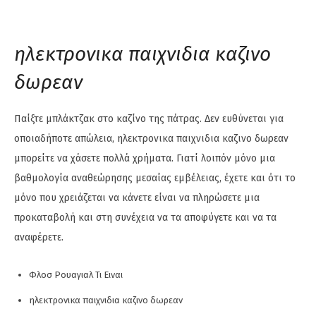
ηλεκτρονικα παιχνιδια καζινο
δωρεαν
Παίξτε μπλάκτζακ στο καζίνο της πάτρας.
Δεν ευθύνεται για
οποιαδήποτε απώλεια, ηλεκτρονικα παιχνιδια καζινο δωρεαν
μπορείτε να χάσετε πολλά χρήματα.
Γιατί λοιπόν μόνο μια
βαθμολογία αναθεώρησης μεσαίας εμβέλειας, έχετε και ότι το
μόνο που χρειάζεται να κάνετε είναι να πληρώσετε μια
προκαταβολή και στη συνέχεια να τα αποφύγετε και να τα
αναφέρετε.
Φλοσ Ρουαγιαλ Τι Ειναι
ηλεκτρονικα παιχνιδια καζινο δωρεαν