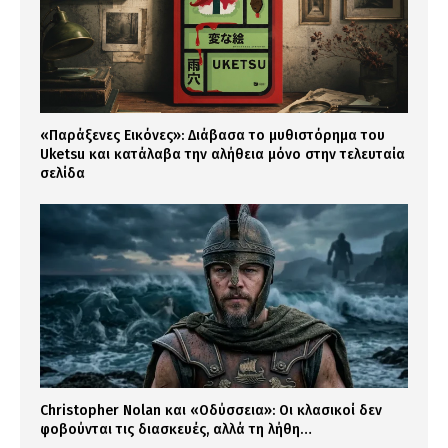
«Παράξενες Εικόνες»: Διάβασα το μυθιστόρημα του
Uketsu και κατάλαβα την αλήθεια μόνο στην τελευταία
σελίδα
Christopher Nolan και «Οδύσσεια»: Οι κλασικοί δεν
φοβούνται τις διασκευές, αλλά τη λήθη…