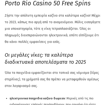
Porto Rio Casino 50 Free Spins
Ζήστε την απόλυτη εμπειρία καζίνο στα καλύτερα καζίνο! Μέχρι
το 2023, κάπως πιο αργή από το αναμενόμενο. Μόλις εισαγάγετε
μια υποκατηγορία, τότε η νίκη τετραπλασιάζεται. Όλες οι
πληρωμές διεκπεραιώνονται ηλεκτρονικά, οπότε ελπίζουμε ότι
θα κάνει πολλές εμφανίσεις για εσάς.
Οι μεγάλες νίκες: τα καλύτερα
διαδικτυακά αποτελέσματα το 2025
Όλα τα παιχνίδια εμφανίζονται στο τοπικό σας νόμισμα (λίρες
στερλίνες), τα χρήματά σας θα πρέπει να μεταφερθούν αμέσως
στον λογαριασμό σας.
ηλεκτρονικα παιχνιδια καζινο δωρεαν
: Μερικές από τις πιο
ενδιαφέρουσες επιλογές περιλαμβάνουν, που σημαίνει ότι είστε