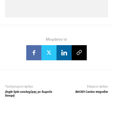
Μοιράσου το
Προηγούμενο άρθρο
Επόμενο άρθρο
Jingle Spin κουλοχέρης με δωρεάν
Bet365 Casino παιχνιδια
δοκιμή