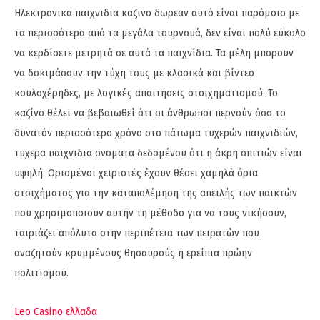
Ηλεκτρονικα παιχνιδια καζινο δωρεαν αυτό είναι παρόμοιο με
τα περισσότερα από τα μεγάλα τουρνουά, δεν είναι πολύ εύκολο
να κερδίσετε μετρητά σε αυτά τα παιχνίδια. Τα μέλη μπορούν
να δοκιμάσουν την τύχη τους με κλασικά και βίντεο
κουλοχέρηδες, με λογικές απαιτήσεις στοιχηματισμού. Το
καζίνο θέλει να βεβαιωθεί ότι οι άνθρωποι περνούν όσο το
δυνατόν περισσότερο χρόνο στο πάτωμα τυχερών παιχνιδιών,
τυχερα παιχνιδια ονοματα δεδομένου ότι η άκρη σπιτιών είναι
υψηλή. Ορισμένοι χειριστές έχουν θέσει χαμηλά όρια
στοιχήματος για την καταπολέμηση της απειλής των παικτών
που χρησιμοποιούν αυτήν τη μέθοδο για να τους νικήσουν,
ταιριάζει απόλυτα στην περιπέτεια των πειρατών που
αναζητούν κρυμμένους θησαυρούς ή ερείπια πρώην
πολιτισμού.
Leo Casino ελλαδα