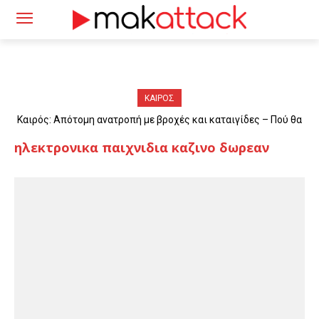
ΚΑΙΡΟΣ
Καιρός: Απότομη ανατροπή με βροχές και καταιγίδες – Πού θα
«χτυπήσουν» τα φαινόμενα
ηλεκτρονικα παιχνιδια καζινο δωρεαν