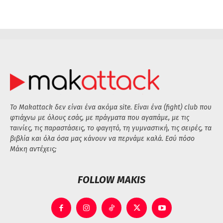
Το Makattack δεν είναι ένα ακόμα site. Είναι ένα (fight) club που
φτιάχνω με όλους εσάς, με πράγματα που αγαπάμε, με τις
ταινίες, τις παραστάσεις, το φαγητό, τη γυμναστική, τις σειρές, τα
βιβλία και όλα όσα μας κάνουν να περνάμε καλά. Εσύ πόσο
Μάκη αντέχεις;
FOLLOW MAKIS