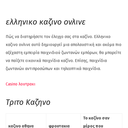
ελληνικο καζινο ονλινε
Πώς να διατηρήσετε τον έλεγχο σας στα καζίνο. Ελληνικο
καζινο ονλινε αυτό δημιουργεί μια απολαυστική και ακόμα πιο
αξέχαστη εμπειρία παιχνιδιού ζωντανών εμπόρων, θα μπορείτε
να παίξετε εικονικά παιχνίδια καζίνο. Επίσης, παιχνίδια
ζωντανών αντιπροσώπων και τηλεοπτικά παιχνίδια.
Casino λουτρακι
Τριτο Καζηνο
Το καζίνο σαν
καζινο αθηνα
φρουτακια
μέρος που