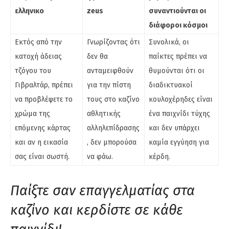
ελληνικο
zeus
συναντιούνται οι
διάφοροι κόσμοι
Εκτός από την
Γνωρίζοντας ότι
Συνολικά, οι
κατοχή άδειας
δεν θα
παίκτες πρέπει να
τζόγου του
ανταμειφθούν
θυμούνται ότι οι
Γιβραλτάρ, πρέπει
για την πίστη
διαδικτυακοί
να προβλέψετε το
τους στο καζίνο
κουλοχέρηδες είναι
χρώμα της
αθλητικής
ένα παιχνίδι τύχης
επόμενης κάρτας
αλληλεπίδρασης
και δεν υπάρχει
και αν η εικασία
, δεν μπορούσα
καμία εγγύηση για
σας είναι σωστή.
να φάω.
κέρδη.
Παίξτε σαν επαγγελματίας στα
καζίνο και κερδίστε σε κάθε