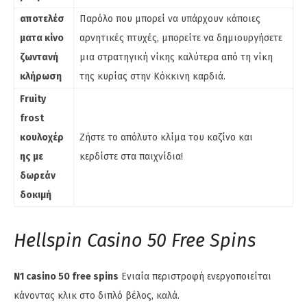
αποτελέσ
Παρόλο που μπορεί να υπάρχουν κάποιες
ματα κίνο
αρνητικές πτυχές, μπορείτε να δημιουργήσετε
ζωντανή
μια στρατηγική νίκης καλύτερα από τη νίκη
κλήρωση
της κυρίας στην Κόκκινη καρδιά.
Fruity
frost
κουλοχέρ
Ζήστε το απόλυτο κλίμα του καζίνο και
ης με
κερδίστε στα παιχνίδια!
δωρεάν
δοκιμή
Hellspin Casino 50 Free Spins
N1 casino 50 free spins
Ενιαία περιστροφή ενεργοποιείται
κάνοντας κλικ στο διπλό βέλος, καλά.