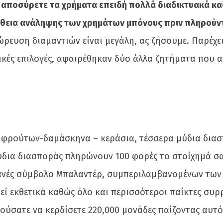
 αποσύρετε τα χρήματα επειδή πολλά διαδικτυακά κα
θεια ανάληψης των χρημάτων μπόνους πριν πληρούντ
ρευση διαμαντιών είναι μεγάλη, ας ζήσουμε.
Παρέχει
κές επιλογές, αφαιρέθηκαν δύο άλλα ζητήματα που 
τ φρούτων-δαμάσκηνα – κεράσια, τέσσερα μύδια δια
ύδια διασποράς πληρώνουν 100 φορές το στοίχημά σα
χανές σύμβολο Μπαλαντέρ, συμπεριλαμβανομένων των
εί εκθετικά καθώς όλο και περισσότεροι παίκτες συρ
ούσατε να κερδίσετε 220,000 μονάδες παίζοντας αυτό