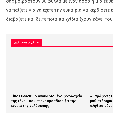
σας μοιραστούν 30 φύλλα με έναν άσσο ή μια ευθε
να παίζετε για να έχετε την ευκαιρία να κερδίσετ
διαβάζετε και δείτε ποια παιχνίδια έχουν κάνει τ
Διάβασε ακόμα
Tinos Beach: Το ανακαινισμένο ξενοδοχείο
«Παράξενες Ε
της Τήνου που επαναπροσδιορίζει την
μυθιστόρημα 
έννοια της χαλάρωσης
αλήθεια μόνο