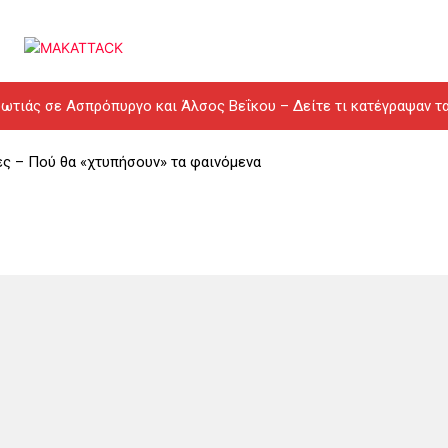
ωτιάς σε Ασπρόπυργο και Άλσος Βεΐκου – Δείτε τι κατέγραψαν τ
ες – Πού θα «χτυπήσουν» τα φαινόμενα