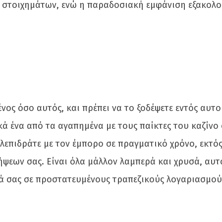
ν στοιχημάτων, ενώ η παραδοσιακή εμφάνιση εξακολο
νος όσο αυτός, και πρέπει να το ξοδέψετε εντός αυτ
κά ένα από τα αγαπημένα με τους παίκτες του καζίνο
ηλεπιδράτε με τον έμπορο σε πραγματικό χρόνο, εκτό
εων σας. Είναι όλα μάλλον λαμπερά και χρυσά, αυτ
ά σας σε προστατευμένους τραπεζικούς λογαριασμού