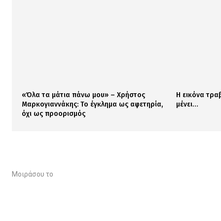
«Όλα τα μάτια πάνω μου» – Χρήστος
Η εικόνα τρα
Μαρκογιαννάκης: Το έγκλημα ως αφετηρία,
μένει…
όχι ως προορισμός
Μοιράσου το
Μοιράσου το