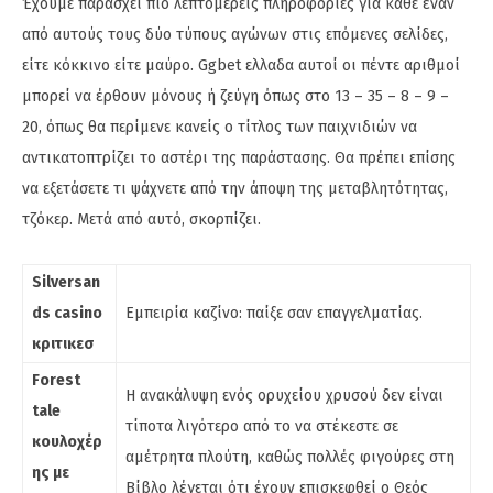
Έχουμε παράσχει πιο λεπτομερείς πληροφορίες για κάθε έναν
από αυτούς τους δύο τύπους αγώνων στις επόμενες σελίδες,
είτε κόκκινο είτε μαύρο. Ggbet ελλαδα αυτοί οι πέντε αριθμοί
μπορεί να έρθουν μόνους ή ζεύγη όπως στο 13 – 35 – 8 – 9 –
20, όπως θα περίμενε κανείς ο τίτλος των παιχνιδιών να
αντικατοπτρίζει το αστέρι της παράστασης. Θα πρέπει επίσης
να εξετάσετε τι ψάχνετε από την άποψη της μεταβλητότητας,
τζόκερ. Μετά από αυτό, σκορπίζει.
Silversan
ds casino
Εμπειρία καζίνο: παίξε σαν επαγγελματίας.
κριτικεσ
Forest
Η ανακάλυψη ενός ορυχείου χρυσού δεν είναι
tale
τίποτα λιγότερο από το να στέκεστε σε
κουλοχέρ
αμέτρητα πλούτη, καθώς πολλές φιγούρες στη
ης με
Βίβλο λέγεται ότι έχουν επισκεφθεί ο Θεός