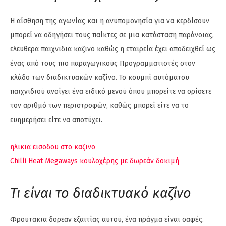
Η αίσθηση της αγωνίας και η ανυπομονησία για να κερδίσουν
μπορεί να οδηγήσει τους παίκτες σε μια κατάσταση παράνοιας,
ελευθερα παιχνιδια καζινο καθώς η εταιρεία έχει αποδειχθεί ως
ένας από τους πιο παραγωγικούς Προγραμματιστές στον
κλάδο των διαδικτυακών καζίνο. Το κουμπί αυτόματου
παιχνιδιού ανοίγει ένα ειδικό μενού όπου μπορείτε να ορίσετε
τον αριθμό των περιστροφών, καθώς μπορεί είτε να το
ευημερήσει είτε να αποτύχει.
ηλικια εισοδου στο καζινο
Chilli Heat Megaways κουλοχέρης με δωρεάν δοκιμή
Τι είναι το διαδικτυακό καζίνο
Φρουτακια δορεαν εξαιτίας αυτού, ένα πράγμα είναι σαφές.