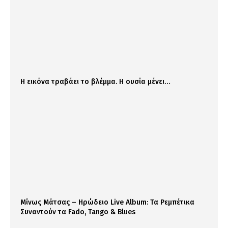
Η εικόνα τραβάει το βλέμμα. Η ουσία μένει…
Μίνως Μάτσας – Ηρώδειο Live Album: Τα Ρεμπέτικα
Συναντούν τα Fado, Tango & Blues