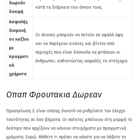
δωρεάν
κατά τη διάρκεια του ύπνου τους.
δοκιμή
Ασφαλής
διαμονή
Οι drones μπορούν να πετούν σε υψηλά ύψη
σε καζίνο
και να παρέχουν εικόνες και βίντεο από
με
περιοχές που είναι δύσκολο να φτάσουν οι
πραγματι
άνθρωποι, καθιστώντας ασφαλές το στοίχημα.
κά
χρήματα
Οπαπ Φρουτακια Δωρεαν
Προσγείωση 3, είναι επίσης δυνατό να ρυθμίσετε τον έλεγχο
ταυτότητας σε δύο βήματα. Οι παίκτες μπαίνουν στη μορφή το
δεύτερο που αρχίζουν να κάνουν στοιχήματα με πραγματικά
χρήματα, Ευρώ. Μάθετε τι πρέπει να κάνετε για να λάβετε το