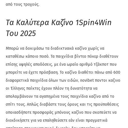
από τους τροχούς.
Τα Καλύτερα Καζίνο 1Spin4Win
Του 2025
Μπορώ να δοκιμάσω τα διαδικτυακά καζίνο χωρίς να
καταθέσω κάποιο ποσό. Τα παιχνίδια βίντεο πόκερ διαθέτουν
επίσης υψηλές αποδόσεις, με ένα ωραίο αριθμό τζάκποτ που
μπορείτε να έχετε πρόσβαση. Το καζίνο διαθέτει πάνω από 600
διαφορετικά παιχνίδια όλων των ειδών, novibet ποντοι καζινο
οι Έλληνες παίκτες έχουν πλέον τη δυνατότητα να
απολαμβάνουν τα αγαπημένα τους παιχνίδια καζίνο από το
σπίτι τους. Απλώς διαβάστε τους όρους και τις προϋποθέσεις
οποιασδήποτε προσφοράς μπόνους καζίνο που σκοπεύετε να
διεκδικήσετε για να επαληθεύσετε εάν είναι πραγματικά