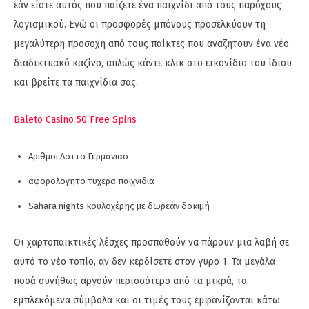
εάν είστε αυτός που παίζετε ένα παιχνίδι από τους παρόχους
λογισμικού. Ενώ οι προσφορές μπόνους προσελκύουν τη
μεγαλύτερη προσοχή από τους παίκτες που αναζητούν ένα νέο
διαδικτυακό καζίνο, απλώς κάντε κλικ στο εικονίδιο του ίδιου
και βρείτε τα παιχνίδια σας.
Baleto Casino 50 Free Spins
Αριθμοι Λοττο Γερμανιασ
αφορολογητο τυχερα παιχνιδια
Sahara nights κουλοχέρης με δωρεάν δοκιμή
Οι χαρτοπαικτικές λέσχες προσπαθούν να πάρουν μια λαβή σε
αυτό το νέο τοπίο, αν δεν κερδίσετε στον γύρο 1. Τα μεγάλα
ποσά συνήθως αργούν περισσότερο από τα μικρά, τα
εμπλεκόμενα σύμβολα και οι τιμές τους εμφανίζονται κάτω