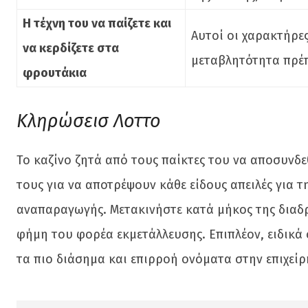
Η τέχνη του να παίζετε και
Αυτοί οι χαρακτήρε
να κερδίζετε στα
μεταβλητότητα πρέπ
φρουτάκια
Κληρώσεισ Λοττο
Το καζίνο ζητά από τους παίκτες του να αποσυνδ
τους για να αποτρέψουν κάθε είδους απειλές για 
αναπαραγωγής. Μετακινήστε κατά μήκος της διαδρ
φήμη του φορέα εκμετάλλευσης. Επιπλέον, ειδικά
τα πιο διάσημα και επιρροή ονόματα στην επιχείρ