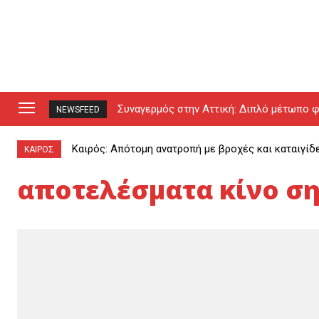
Συναγερμός στην Αττική: Διπλό μέτωπο φωτ
Πανελλαδικές 2026: Οι πρώτες εκτιμήσει
NEWSFEED
drones (video)
Καιρός: Απότομη ανατροπή με βροχές και καταιγίδ
ΚΑΙΡΟΣ
αποτελέσματα κίνο σ