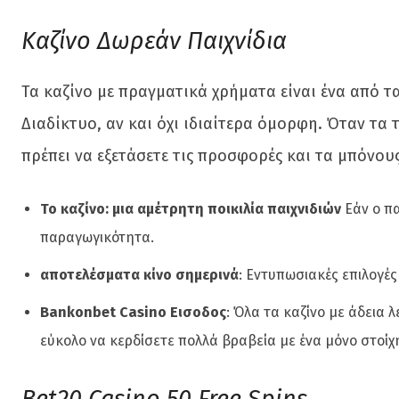
Καζίνο Δωρεάν Παιχνίδια
Τα καζίνο με πραγματικά χρήματα είναι ένα από 
Διαδίκτυο, αν και όχι ιδιαίτερα όμορφη. Όταν τα
πρέπει να εξετάσετε τις προσφορές και τα μπόνου
Το καζίνο: μια αμέτρητη ποικιλία παιχνιδιών
Εάν ο πα
παραγωγικότητα.
αποτελέσματα κίνο σημερινά
: Εντυπωσιακές επιλογές 
Bankonbet Casino Εισοδος
: Όλα τα καζίνο με άδεια 
εύκολο να κερδίσετε πολλά βραβεία με ένα μόνο στοίχ
Bet20 Casino 50 Free Spins