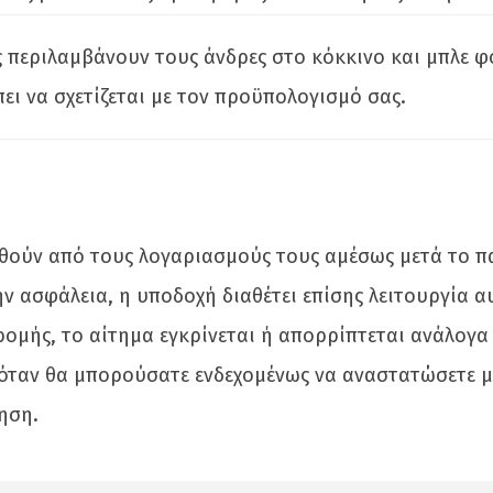
ς περιλαμβάνουν τους άνδρες στο κόκκινο και μπλε φ
ει να σχετίζεται με τον προϋπολογισμό σας.
εθούν από τους λογαριασμούς τους αμέσως μετά το πα
την ασφάλεια, η υποδοχή διαθέτει επίσης λειτουργία 
ομής, το αίτημα εγκρίνεται ή απορρίπτεται ανάλογα 
 όταν θα μπορούσατε ενδεχομένως να αναστατώσετε 
ηση.