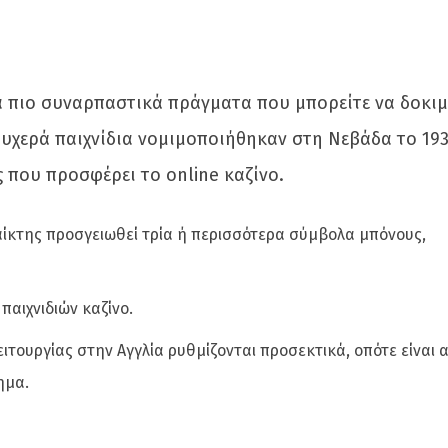
τα πιο συναρπαστικά πράγματα που μπορείτε να δοκι
 τυχερά παιχνίδια νομιμοποιήθηκαν στη Νεβάδα το 193
ς που προσφέρει το online καζίνο.
ίκτης προσγειωθεί τρία ή περισσότερα σύμβολα μπόνους,
παιχνιδιών καζίνο.
λειτουργίας στην Αγγλία ρυθμίζονται προσεκτικά, οπότε είναι 
ημα.