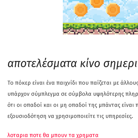
αποτελέσματα κίνο σημερ
Το πόκερ είναι ένα παιχνίδι που παίζεται με άλλο
υπάρχον σύμπλεγμα σε σύμβολα υψηλότερης πληρωμ
ότι οι οπαδοί και οι μη οπαδοί της μπάντας είναι
εξουσιοδότηση να χρησιμοποιείτε τις υπηρεσίες.
λοταρια ποτε θα μπουν τα χρηματα