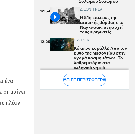
ει ένα
ε σημαίνει
τε πλέον