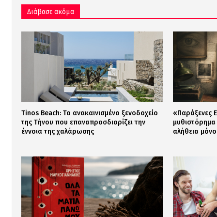
Διάβασε ακόμα
Tinos Beach: Το ανακαινισμένο ξενοδοχείο
«Παράξενες Ε
της Τήνου που επαναπροσδιορίζει την
μυθιστόρημα 
έννοια της χαλάρωσης
αλήθεια μόνο