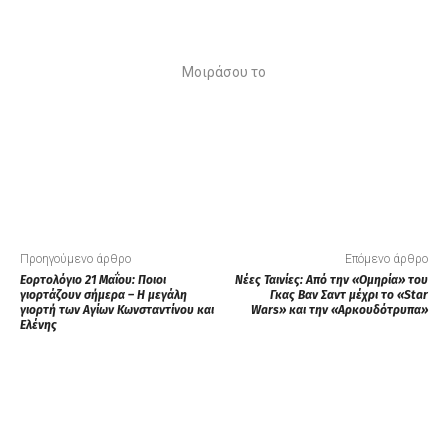
Μοιράσου το
Προηγούμενο άρθρο
Επόμενο άρθρο
Εορτολόγιο 21 Μαΐου: Ποιοι
Νέες Ταινίες: Από την «Ομηρία» του
γιορτάζουν σήμερα – Η μεγάλη
Γκας Βαν Σαντ μέχρι το «Star
γιορτή των Αγίων Κωνσταντίνου και
Wars» και την «Αρκουδότρυπα»
Ελένης