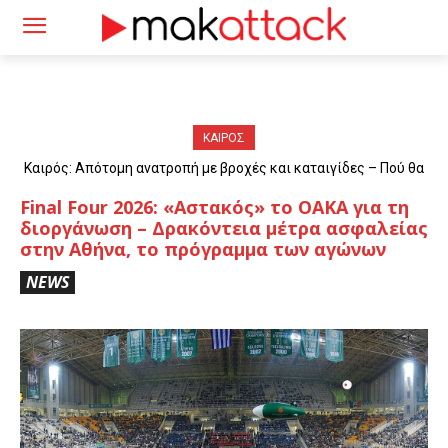
ΚΑΙΡΟΣ
Καιρός: Απότομη ανατροπή με βροχές και καταιγίδες – Πού θα
«χτυπήσουν» τα φαινόμενα
Final Four 2026: «Αστακός» το ΟΑΚΑ για τη
διοργάνωση – Δρακόντεια μέτρα ασφαλείας
στην Αθήνα, το πρόγραμμα των αγώνων
NEWS