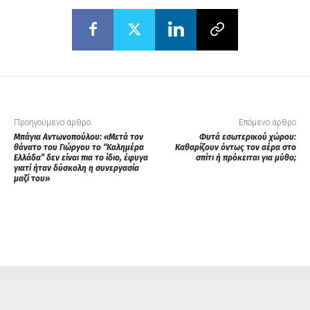
Προηγούμενο άρθρο
Επόμενο άρθρο
Μπάγια Αντωνοπούλου: «Μετά τον
Φυτά εσωτερικού χώρου:
θάνατο του Γιώργου το “Καλημέρα
Καθαρίζουν όντως τον αέρα στο
Ελλάδα” δεν είναι πια το ίδιο, έφυγα
σπίτι ή πρόκειται για μύθο;
γιατί ήταν δύσκολη η συνεργασία
μαζί του»