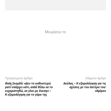
Μοιράσου το
Προηγούμενο άρθρο
Επόμενο άρθρο
Φαίη Σκορδά: «Δεν το καθυστερώ
Ακύλας – Η εξομολόγηση για τις
γιατί υπάρχει κάτι, απλά θέλω να το
σχέσεις με τον πατέρα του:
ευχαριστηθώ, να γίνει με άνεση» –
«Κρίμα»
Η εξομολόγηση για το γάμο της