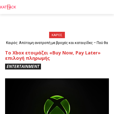
ΚΑΙΡΟΣ
Καιρός: Απότομη ανατροπή με βροχές και καταιγίδες – Πού θα
«χτυπήσουν» τα φαινόμενα
Το Xbox ετοιμάζει «Buy Now, Pay Later»
επιλογή πληρωμής
ENTERTAINMENT