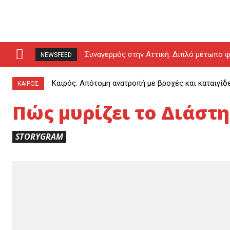
Συναγερμός στην Αττική: Διπλό μέτωπο φ
NEWSFEED
drones (video)
Καιρός: Απότομη ανατροπή με βροχές και καταιγίδ
ΚΑΙΡΟΣ
Πώς μυρίζει το Διάστη
STORYGRAM