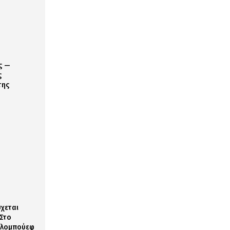
ς —
ς
της
σχεται
 Στο
ολομπούεφ