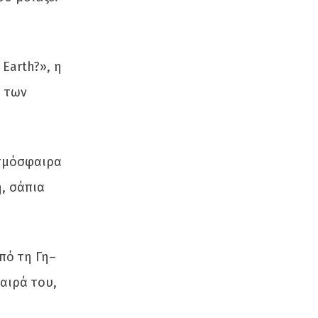
Earth?», η
η των
ατμόσφαιρα
η, σάπια
πό τη Γη–
αιρά του,