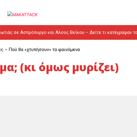
ωτιάς σε Ασπρόπυργο και Άλσος Βεΐκου – Δείτε τι κατέγραψαν τ
ες – Πού θα «χτυπήσουν» τα φαινόμενα
μα; (κι όμως μυρίζει)