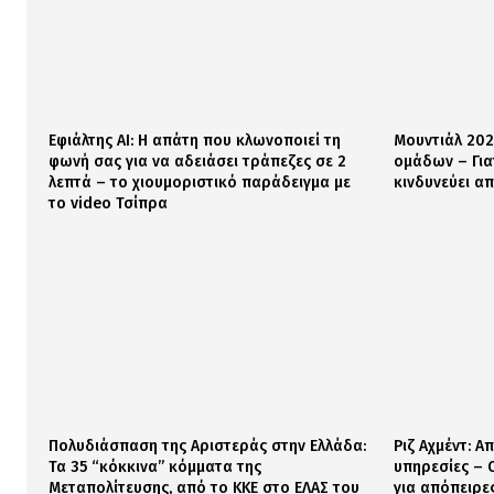
Εφιάλτης AI: Η απάτη που κλωνοποιεί τη
Μουντιάλ 202
φωνή σας για να αδειάσει τράπεζες σε 2
ομάδων – Γι
λεπτά – το χιουμοριστικό παράδειγμα με
κινδυνεύει α
το video Τσίπρα
Πολυδιάσπαση της Αριστεράς στην Ελλάδα:
Ριζ Αχμέντ: Α
Τα 35 “κόκκινα” κόμματα της
υπηρεσίες – 
Μεταπολίτευσης, από το ΚΚΕ στο ΕΛΑΣ του
για απόπειρε