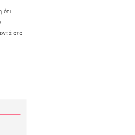
η ότι
ε
κοντά στο