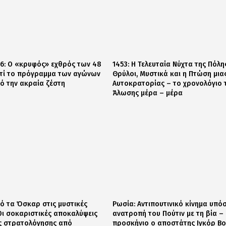
6: Ο «κρυφός» εχθρός των 48
1453: Η Τελευταία Νύχτα της Πόλη
ατί το πρόγραμμα των αγώνων
Θρύλοι, Μυστικά και η Πτώση μια
πό την ακραία ζέστη
Αυτοκρατορίας – το χρονολόγιο 
Άλωσης μέρα – μέρα
πό τα Όσκαρ στις μυστικές
Ρωσία: Αντιπουτινικό κίνημα υπό
Οι σοκαριστικές αποκαλύψεις
ανατροπή του Πούτιν με τη βία –
ς στρατολόγησης από
προσκήνιο ο αποστάτης Ιγκόρ Β