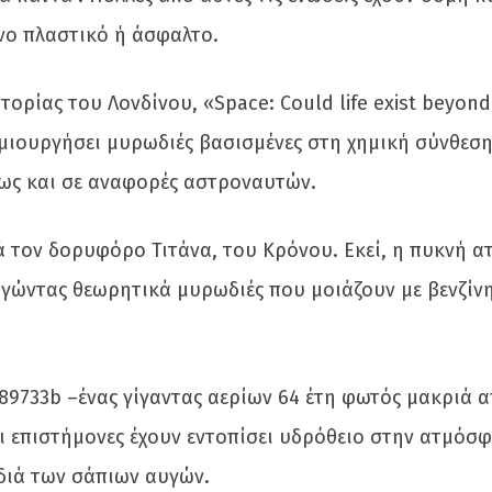
ένο πλαστικό ή άσφαλτο.
ορίας του Λονδίνου, «Space: Could life exist beyond 
ημιουργήσει μυρωδιές βασισμένες στη χημική σύνθεσ
ως και σε αναφορές αστροναυτών.
ά τον δορυφόρο Τιτάνα, του Κρόνου. Εκεί, η πυκνή 
ργώντας θεωρητικά μυρωδιές που μοιάζουν με βενζίν
89733b –ένας γίγαντας αερίων 64 έτη φωτός μακριά α
ι επιστήμονες έχουν εντοπίσει υδρόθειο στην ατμόσφ
διά των σάπιων αυγών.