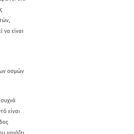
ς
τών,
 να είναι
νων οσμών
 συχνά
τό είναι
ίδος
ου μοιάζει