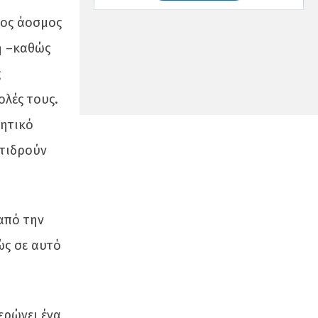
μος άοσμος
η –καθώς
ς
ολές τους.
ρητικό
ντιδρούν
από την
ώς σε αυτό
ερώνει ένα