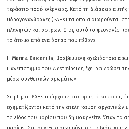
τεράστιο ποσό ενέργειας. Κατά τη διάρκεια αυτή
υδρογονάνθρακες (PAHs) τα οποία αιωρούνται στ
πλανητών και άστρων. Ετσι, αυτό το φευγαλέο που
τα άτομα από ένα άστρο που πέθανε.
Η Marina Barcenilla, βραβευμένη σχεδιάστρια α
Πανεπιστήμιο του Westminster, έχει αφιερώσει 
μέσω συνθετικών αρωμάτων.
Στη Γη, οι PAHs υπάρχουν στα ορυκτά καύσιμα, όπ
σχηματίζονται κατά την ατελή καύση οργανικών υλικ
το είδος του μορίου που δημιουργείτε. Όταν τα ασ
μορίων. Στη συνέχεια αιωρούνται στο διάστημα για