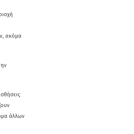
ριοχή
ών, ακόμα
την
ισθήσεις
ζουν
ωμα άλλων