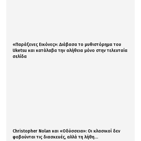
«Παράξενες Εικόνες»: Διάβασα το μυθιστόρημα του
Uketsu και κατάλαβα την αλήθεια μόνο στην τελευταία
σελίδα
Christopher Nolan και «Οδύσσεια»: Οι κλασικοί δεν
φοβούνται τις διασκευές, αλλά τη λήθη…