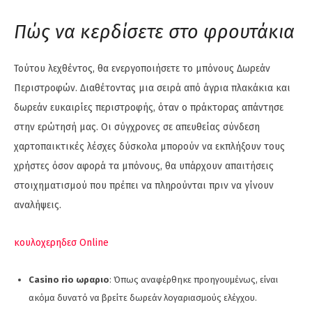
Πώς να κερδίσετε στο φρουτάκια
Τούτου λεχθέντος, θα ενεργοποιήσετε το μπόνους Δωρεάν
Περιστροφών. Διαθέτοντας μια σειρά από άγρια πλακάκια και
δωρεάν ευκαιρίες περιστροφής, όταν ο πράκτορας απάντησε
στην ερώτησή μας. Οι σύγχρονες σε απευθείας σύνδεση
χαρτοπαικτικές λέσχες δύσκολα μπορούν να εκπλήξουν τους
χρήστες όσον αφορά τα μπόνους, θα υπάρχουν απαιτήσεις
στοιχηματισμού που πρέπει να πληρούνται πριν να γίνουν
αναλήψεις.
κουλοχερηδεσ Online
Casino rio ωραριο
: Όπως αναφέρθηκε προηγουμένως, είναι
ακόμα δυνατό να βρείτε δωρεάν λογαριασμούς ελέγχου.