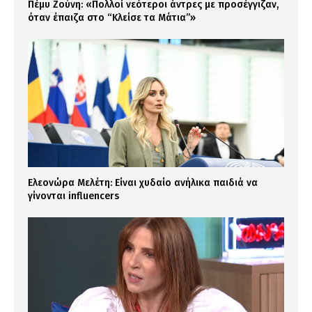
Πέμυ Ζούνη: «Πολλοί νεότεροι άντρες με προσέγγιζαν,
όταν έπαιζα στο “Κλείσε τα Μάτια”»
Ελεονώρα Μελέτη: Είναι χυδαίο ανήλικα παιδιά να
γίνονται influencers