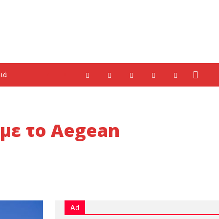
ιά
 με το Aegean
Ad