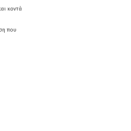
και κοντά
άση που