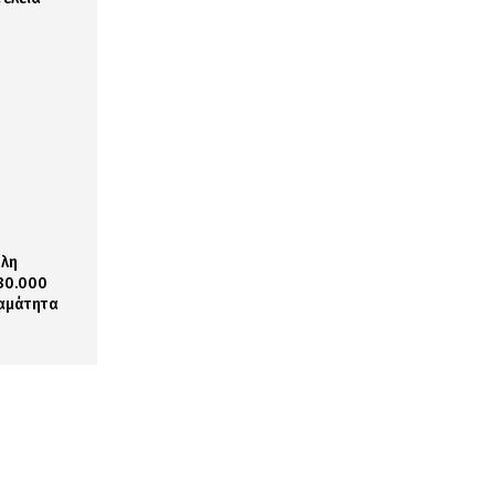
όλη
 80.000
ταμάτητα