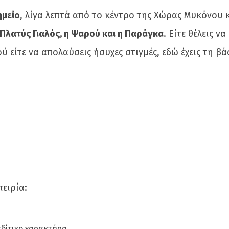
ημείο
, λίγα λεπτά από το κέντρο της Χώρας Μυκόνου 
Πλατύς Γιαλός, η Ψαρού και η Παράγκα
. Είτε θέλεις να
ύ είτε να απολαύσεις ήσυχες στιγμές, εδώ έχεις τη β
πειρία:
αδίτικο χαρακτήρα