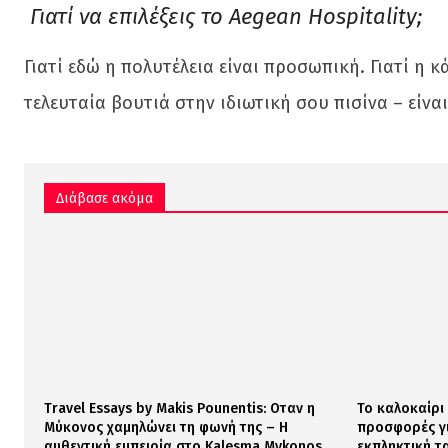
Γιατί να επιλέξεις το Aegean Hospitality;
Γιατί εδώ η πολυτέλεια είναι προσωπική. Γιατί η 
τελευταία βουτιά στην ιδιωτική σου πισίνα – είναι
Διάβασε ακόμα
Travel Essays by Makis Pοunentis: Οταν η
Το καλοκαίρι
Μύκονος χαμηλώνει τη φωνή της – Η
προσφορές γι
αυθεντική εμπειρία στο Kalesma Mykonos
εκπληκτική τ