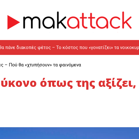
θα πάνε διακοπές φέτος – Το κόστος που «γονατίζει» τα νοικοκυρ
ες – Πού θα «χτυπήσουν» τα φαινόμενα
Μύκονο όπως της αξίζει,