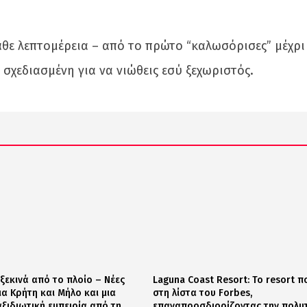
κάθε λεπτομέρεια – από το πρώτο “καλωσόρισες” μέχρι
 σχεδιασμένη για να νιώθεις εσύ ξεχωριστός.
 ξεκινά από το πλοίο – Νέες
Laguna Coast Resort: Το resort π
α Κρήτη και Μήλο και μια
στη λίστα του Forbes,
αξιδιωτική εμπειρία από τη
επαναπροσδιορίζοντας την πολυτ