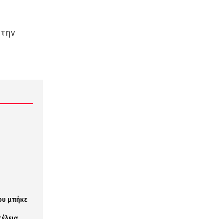
 την
ου μπήκε
έλεια