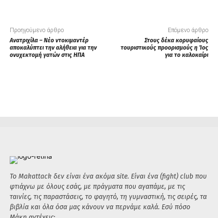
Προηγούμενο άρθρο
Επόμενο άρθρο
Ανατριχίλα – Νέο ντοκιμαντέρ
Στους δέκα κορυφαίους
αποκαλύπτει την αλήθεια για την
τουριστικούς προορισμούς η Ίος
ονυχεκτομή γατών στις ΗΠΑ
για το καλοκαίρι
Το Makattack δεν είναι ένα ακόμα site. Είναι ένα (fight) club που
φτιάχνω με όλους εσάς, με πράγματα που αγαπάμε, με τις
ταινίες, τις παραστάσεις, το φαγητό, τη γυμναστική, τις σειρές, τα
βιβλία και όλα όσα μας κάνουν να περνάμε καλά. Εσύ πόσο
Μάκη αντέχεις;