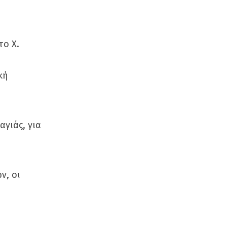
το Χ.
κή
αγιάς, για
ν, οι