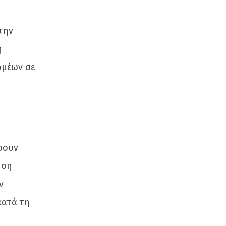
την
η
ομέων σε
έσουν
ήση
ν
κατά τη