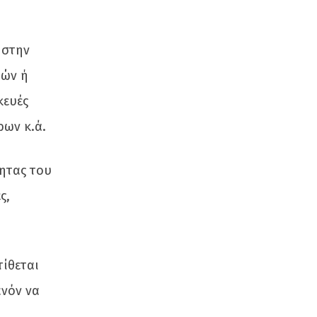
 στην
ιών ή
κευές
ρων κ.ά.
τητας του
ς,
ίθεται
ανόν να