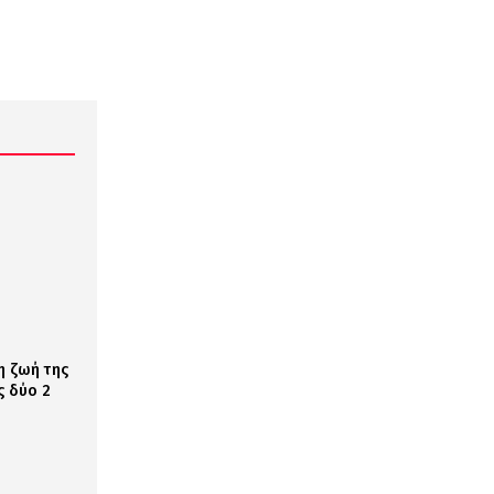
η ζωή της
ς δύο 2