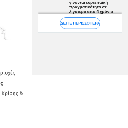
ριοχές
ς
 Κρίσης &