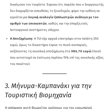
δικαίωσαν τον τουρίστα. Έκριναν ότι, παρόλο που ο διοργανωτής
δεν διαχειρίζεται απευθείας το ξενοδοχείο, φέρει την ευθύνη να
εγγυάται μια
λογική αναλογία ξαπλωστρών ανάλογα με τον
αριθμό των επισκεπτών
, καθώς και την ύπαρξη ενός
λειτουργικού συστήματος ελέγχου.
Η Αποζημίωση:
Η TUI είχε αρχικά επιστρέψει στον πελάτη 350
ευρώ, όμως το δικαστήριο έκρινε το ποσό ανεπαρκές,
αυξάνοντας τη συνολική αποζημίωση στα
986,70 ευρώ
(ποσό
που αντιστοιχεί σε έκπτωση περίπου 15% επί της συνολικής αξίας
του πακέτου).
3. Μήνυμα-Καμπανάκι για την
Τουριστική Βιομηχανία
Η απόφαση αυτή θεωρείται ορόσημο για τον ευρωπαϊκό