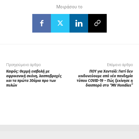
Μοιράσου το
Προηγούμενο άρθρο
Επόμενο άρθρο
Kαιρός: Θερμή εισβολή με
ΠΟΥ για Χανταϊό: Γιατί δεν
αφρικανική σκόνη, λασποβροχές
κινδυνεύουμε από νέα πανδημία
και τα πρώτα 30άρια προ των
τύπου COVID-19 – Πώς ξεκίνησε η
πυλών
διασπορά στο “MV Hondius”