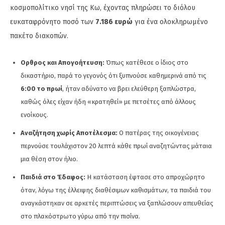
κοσμοπολίτικο νησί της Κω, έχοντας πληρώσει το διόλου
ευκαταφρόνητο ποσό των
7.186 ευρώ
για ένα ολοκληρωμένο
πακέτο διακοπών.
Ορθρος και Απογοήτευση:
Όπως κατέθεσε ο ίδιος στο
δικαστήριο, παρά το γεγονός ότι ξυπνούσε καθημερινά από τις
6:00 το πρωί
, ήταν αδύνατο να βρει ελεύθερη ξαπλώστρα,
καθώς όλες είχαν ήδη «κρατηθεί» με πετσέτες από άλλους
ενοίκους.
Αναζήτηση χωρίς Αποτέλεσμα:
Ο πατέρας της οικογένειας
περνούσε τουλάχιστον 20 λεπτά κάθε πρωί αναζητώντας μάταια
μια θέση στον ήλιο.
Παιδιά στο Έδαφος:
Η κατάσταση έφτασε στο απροχώρητο
όταν, λόγω της έλλειψης διαθέσιμων καθισμάτων, τα παιδιά του
αναγκάστηκαν σε αρκετές περιπτώσεις να ξαπλώσουν απευθείας
στο πλακόστρωτο γύρω από την πισίνα.